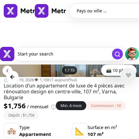
Pays ou ville …
Start your search
1
/
10
📸 10 photo
🕒 janv. 19, 2026
👁️ 1,108 (1 aujourd’hui)
Location d’un appartement de luxe de 4 pièces avec
rénovation design en centre-ville, 107 m², Varna,
Bulgarie
$1,756
Min. 6 mois
Commission : 50
/ mensuel
Dépôt : $1,756
Type
Surface en m²
🏘
📐
Appartement
107 m²