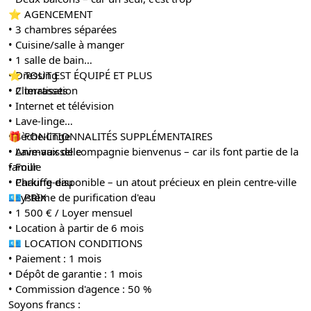
⭐️ AGENCEMENT
• 3 chambres séparées
• Cuisine/salle à manger
• 1 salle de bain
• Dressing
⭐️ TOUT EST ÉQUIPÉ ET PLUS
• 2 terrasses
• Climatisation
• Internet et télévision
• Lave-linge
• Sèche-linge
🎁 FONCTIONNALITÉS SUPPLÉMENTAIRES
• Lave-vaisselle
• Animaux de compagnie bienvenus – car ils font partie de la
• Four
famille
• Chauffe-eau
• Parking disponible – un atout précieux en plein centre-ville
• Système de purification d'eau
💶 PRIX
• 1 500 € / Loyer mensuel
• Location à partir de 6 mois
💶 LOCATION CONDITIONS
• Paiement : 1 mois
• Dépôt de garantie : 1 mois
• Commission d'agence : 50 %
Soyons francs :