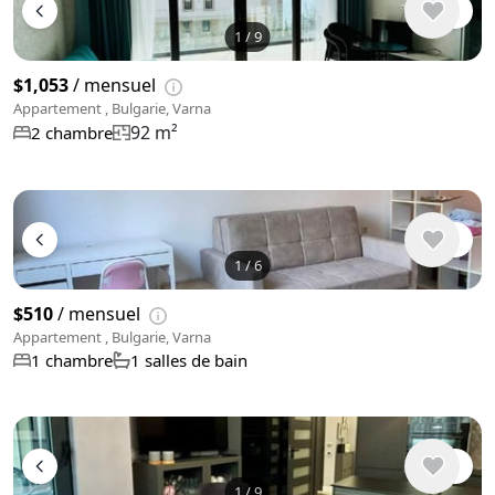
1
/
9
$1,053
/ mensuel
Appartement , Bulgarie, Varna
92 m²
2 chambre
1
/
6
$510
/ mensuel
Appartement , Bulgarie, Varna
1 chambre
1 salles de bain
1
/
9