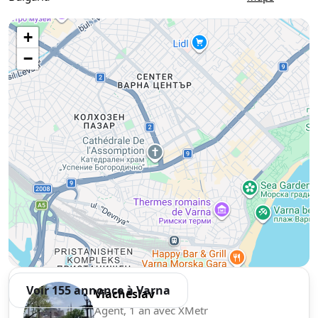
Use two fingers to move the map
+
−
Voir 155 annonce à Varna
Viacheslav
Agent, 1 an avec XMetr