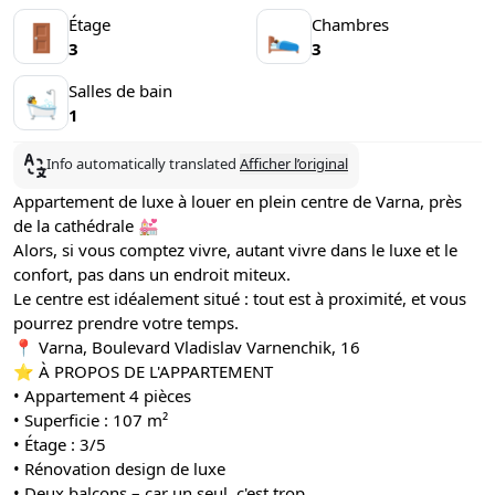
Étage
Chambres
🚪
🛌
3
3
Salles de bain
🛀
1
Info automatically translated
Afficher l’original
Appartement de luxe à louer en plein centre de Varna, près
de la cathédrale 💒
Alors, si vous comptez vivre, autant vivre dans le luxe et le
confort, pas dans un endroit miteux.
Le centre est idéalement situé : tout est à proximité, et vous
pourrez prendre votre temps.
📍 Varna, Boulevard Vladislav Varnenchik, 16
⭐️ À PROPOS DE L'APPARTEMENT
• Appartement 4 pièces
• Superficie : 107 m²
• Étage : 3/5
• Rénovation design de luxe
• Deux balcons – car un seul, c'est trop