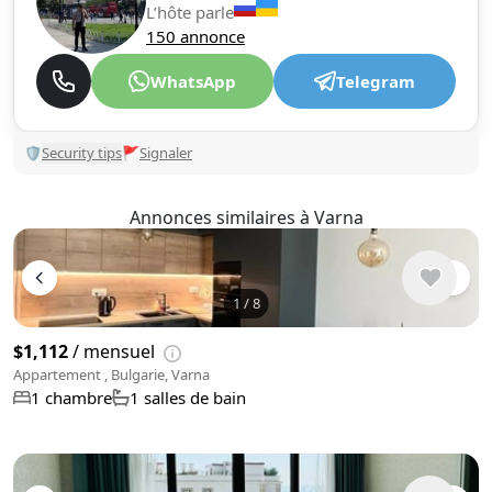
L’hôte parle
150 annonce
WhatsApp
Telegram
🛡
Security tips
🚩
Signaler
Annonces similaires à Varna
1
/
8
$1,112
/ mensuel
Appartement , Bulgarie, Varna
1 chambre
1 salles de bain