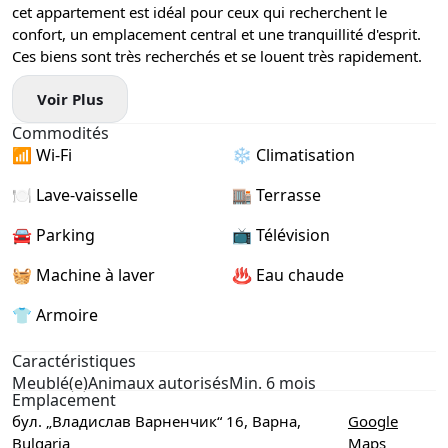
cet appartement est idéal pour ceux qui recherchent le
confort, un emplacement central et une tranquillité d'esprit.
Ces biens sont très recherchés et se louent très rapidement.
Voir Plus
Commodités
📶 Wi-Fi
❄️ Climatisation
🍽️ Lave-vaisselle
🏬 Terrasse
🚘 Parking
📺 Télévision
🧺 Machine à laver
♨️ Eau chaude
👕 Armoire
Caractéristiques
Meublé(e)
Animaux autorisés
Min. 6 mois
Emplacement
бул. „Владислав Варненчик“ 16, Варна,
Google
Bulgaria
Maps