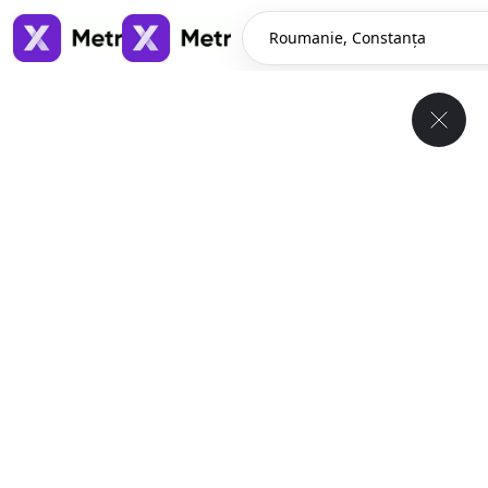
Roumanie, Constanța
Roumanie, Constanța
Location à long terme d’appartements et de maisons en
Roumanie, Constanța
396
annonces
↓
Charges comprises
1
/
10
$585
/ mensuel
Appartement , Roumanie, Constanța
55 m²
1 chambre
1 salles de bain