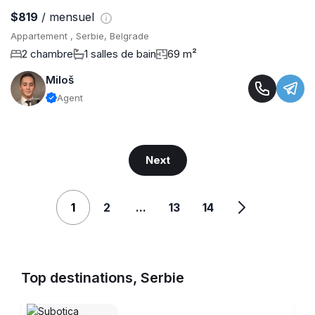
$819
/ mensuel
Appartement , Serbie, Belgrade
2 chambre
1 salles de bain
69 m²
Miloš
Agent
Next
1
2
...
13
14
Top destinations, Serbie