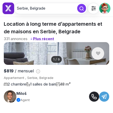
Serbie, Belgrade
Location à long terme d’appartements et
de maisons en Serbie, Belgrade
331
annonces
↓
1
/
9
$819
/ mensuel
Appartement , Serbie, Belgrade
2 chambre
1 salles de bain
48 m²
Miloš
Agent