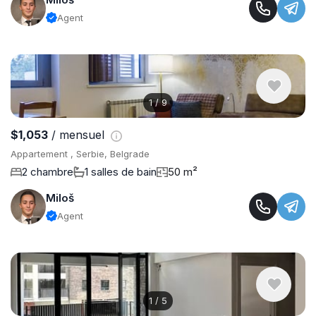
Agent
1
/
9
$1,053
/ mensuel
Appartement , Serbie, Belgrade
2 chambre
1 salles de bain
50 m²
Miloš
Agent
1
/
5