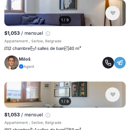
1
/
9
$1,053
/ mensuel
Appartement , Serbie, Belgrade
2 chambre
1 salles de bain
40 m²
Miloš
Agent
1
/
9
$1,053
/ mensuel
Appartement , Serbie, Belgrade
2 chambre
1 salles de bain
59 m²