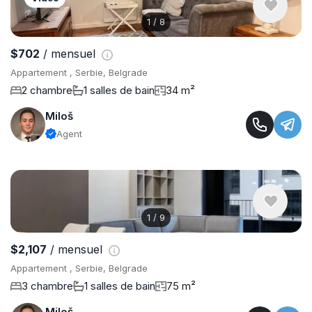
1
/
8
$702
/ mensuel
Appartement , Serbie, Belgrade
2 chambre
1 salles de bain
34 m²
Miloš
Agent
1
/
9
$2,107
/ mensuel
Appartement , Serbie, Belgrade
3 chambre
1 salles de bain
75 m²
Miloš