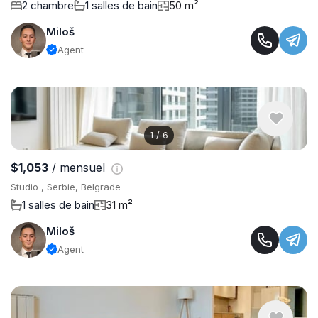
2 chambre
1 salles de bain
50 m²
Miloš
Agent
1
/
6
$1,053
/ mensuel
Studio , Serbie, Belgrade
1 salles de bain
31 m²
Miloš
Agent