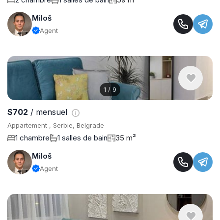
Miloš
Agent
1
/
9
$702
/ mensuel
Appartement , Serbie, Belgrade
1 chambre
1 salles de bain
35 m²
Miloš
Agent