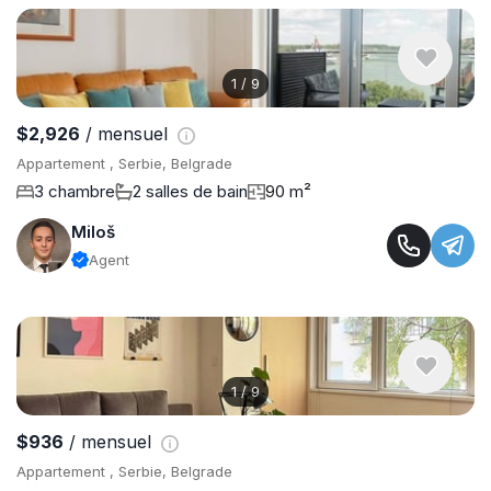
1
/
9
$2,926
/ mensuel
Appartement , Serbie, Belgrade
3 chambre
2 salles de bain
90 m²
Miloš
Agent
1
/
9
$936
/ mensuel
Appartement , Serbie, Belgrade