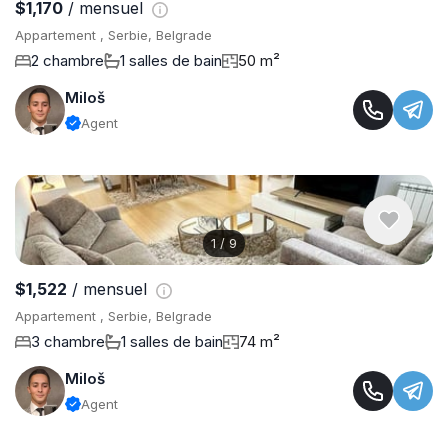
$1,170
/ mensuel
Appartement , Serbie, Belgrade
2 chambre
1 salles de bain
50 m²
Miloš
Agent
1
/
9
$1,522
/ mensuel
Appartement , Serbie, Belgrade
3 chambre
1 salles de bain
74 m²
Miloš
Agent