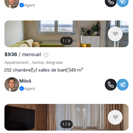
Agent
1
/
9
$936
/ mensuel
Appartement , Serbie, Belgrade
2 chambre
1 salles de bain
49 m²
Miloš
Agent
1
/
9