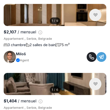
1
/
9
$2,107
/ mensuel
Appartement , Serbie, Belgrade
3 chambre
2 salles de bain
75 m²
Miloš
Agent
1
/
6
$1,404
/ mensuel
Appartement , Serbie, Belgrade