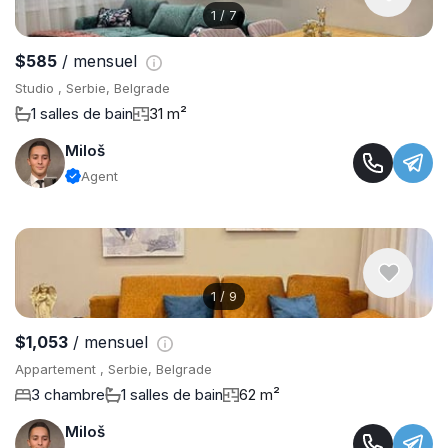
1
/
7
$585
/ mensuel
Studio , Serbie, Belgrade
1 salles de bain
31 m²
Miloš
Agent
1
/
9
$1,053
/ mensuel
Appartement , Serbie, Belgrade
3 chambre
1 salles de bain
62 m²
Miloš