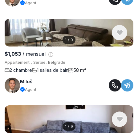
Agent
1
/
9
$1,053
/ mensuel
Appartement , Serbie, Belgrade
2 chambre
1 salles de bain
58 m²
Miloš
Agent
1
/
9