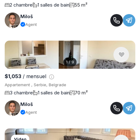
2 chambre
1 salles de bain
55 m²
Miloš
Agent
1
/
9
$1,053
/ mensuel
Appartement , Serbie, Belgrade
3 chambre
1 salles de bain
70 m²
Miloš
Agent
Video