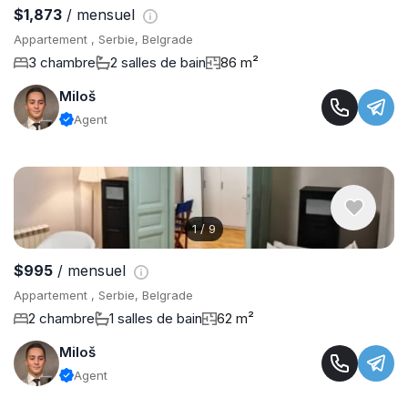
$1,873
/ mensuel
Appartement , Serbie, Belgrade
3 chambre
2 salles de bain
86 m²
Miloš
Agent
1
/
9
$995
/ mensuel
Appartement , Serbie, Belgrade
2 chambre
1 salles de bain
62 m²
Miloš
Agent