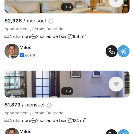
1
/
9
$2,926
/ mensuel
Appartement , Serbie, Belgrade
4 chambre
2 salles de bain
104 m²
Miloš
Agent
1
/
9
$1,873
/ mensuel
Appartement , Serbie, Belgrade
4 chambre
2 salles de bain
124 m²
Miloš