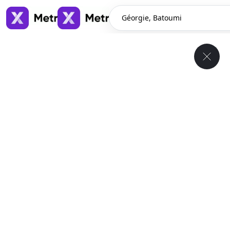
Géorgie, Batoumi
Géorgie, Batoumi
Location à long terme d’appartements et de maisons en
Géorgie, Batoumi
1130
annonces
↓
il y a 10 heures
1
/
6
$800
/ mensuel
Appartement , Géorgie, Batoumi
58 m²
1 chambre
1 salles de bain