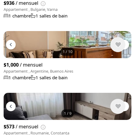
$936
/ mensuel
Appartement , Bulgarie, Varna
1 chambre
1 salles de bain
1
/
10
$1,000
/ mensuel
Appartement , Argentine, Buenos Aires
1 chambre
1 salles de bain
1
/
9
$573
/ mensuel
Appartement , Roumanie, Constanța