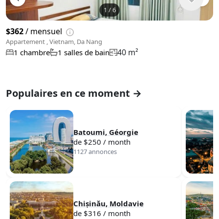
1
/
6
$362
/ mensuel
Appartement , Vietnam, Da Nang
40 m²
1 chambre
1 salles de bain
Populaires en ce moment →
Batoumi, Géorgie
de $250 / month
1127 annonces
Chișinău, Moldavie
de $316 / month