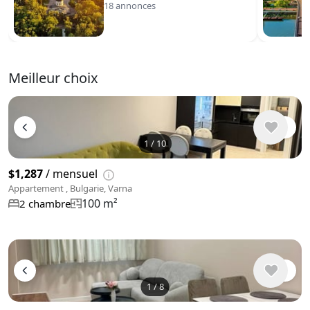
18 annonces
Meilleur choix
1
/
10
$1,287
/ mensuel
Appartement , Bulgarie, Varna
100 m²
2 chambre
1
/
8