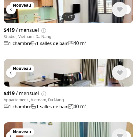
Nouveau
1
/
7
$419
/ mensuel
Studio , Vietnam, Da Nang
40 m²
1 chambre
1 salles de bain
Nouveau
1
/
10
$419
/ mensuel
Appartement , Vietnam, Da Nang
40 m²
1 chambre
1 salles de bain
Nouveau