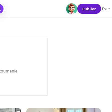
free
Publier
 Roumanie