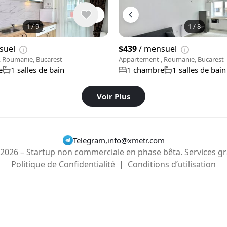
1
/
9
1
/
8
suel
$439
/ mensuel
 Roumanie, Bucarest
Appartement , Roumanie, Bucarest
e
1 salles de bain
1 chambre
1 salles de bain
Voir Plus
Telegram
,
info@xmetr.com
2026 – Startup non commerciale en phase bêta. Services gr
Politique de Confidentialité
|
Conditions d’utilisation