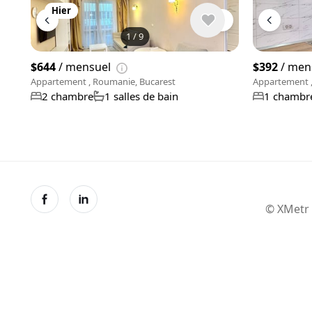
Hier
1
/
9
$644
/ mensuel
$392
/ men
Appartement , Roumanie, Bucarest
Appartement ,
2 chambre
1 salles de bain
1 chambr
© XMetr 