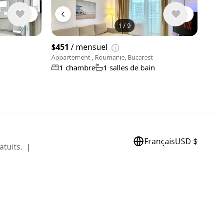
1
/
9
Voir 9 phot
$451
/ mensuel
Appartement , Roumanie, Bucarest
1 chambre
1 salles de bain
Français
USD $
atuits. |