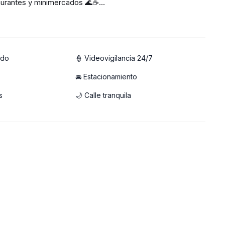
staurantes y minimercados 🌊☕
ligente y espaciosa
ado
👮 Videovigilancia 24/7
🚘 Estacionamiento
 casa 💻
s
🌙 Calle tranquila