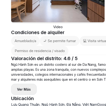
Video
Condiciones de alquiler
Amueblado/a
🚬 Se permite fumar
💻 Visita virtua
Permiso de residencia / visado
Valoración del distrito: 4.6 / 5
Ngũ Hành Sơn es un distrito costero al sur de Da Nang, fam
amplias playas. Es una zona tranquila, con nuevos complejos r
universidades, colegios internacionales y cafés frecuentados
mar y alquileres más asequibles que en el centro o en Sơn T
Ver Más
Ubicación
Lưu Quang Thuận, Ngũ Hành Sơn, Đà Nẵng, Việt Nam
Goog