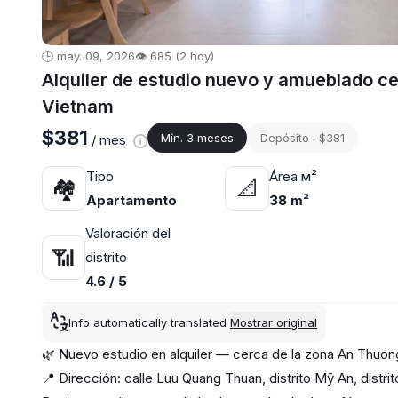
🕒 may. 09, 2026
👁️ 685 (2 hoy)
Alquiler de estudio nuevo y amueblado ce
Vietnam
$381
Mín. 3 meses
Depósito : $381
/ mes
Tipo
Área м²
🏘
📐
Apartamento
38 m²
Valoración del
📶
distrito
4.6 / 5
Info automatically translated
Mostrar original
🌿 Nuevo estudio en alquiler — cerca de la zona An Thuon
📍 Dirección: calle Luu Quang Thuan, distrito Mỹ An, distr