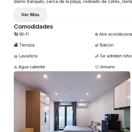
Barrio tranquilo, cerca de la playa, rodeado de cafés, re
🏠 Características del apartamento:
Ver Más
— Estudio completamente nuevo con una distribución inte
— Balcón privado ventilado con luz natural 🌤️
Comodidades
— Totalmente amueblado, listo para entrar a vivir
📶 Wi-Fi
❄️ Aire acondicion
— Lavadora privada 🧺
🏬 Terraza
🌿 Balcón
— Escritorio y silla dedicados — ideal para trabajar desde
🧺 Lavadora
👶 Se admiten niño
— Sin ascensor
— 🚀 WiFi de alta velocidad
♨️ Agua caliente
👕 Armario
📩 Escríbenos ahora para concertar una visita