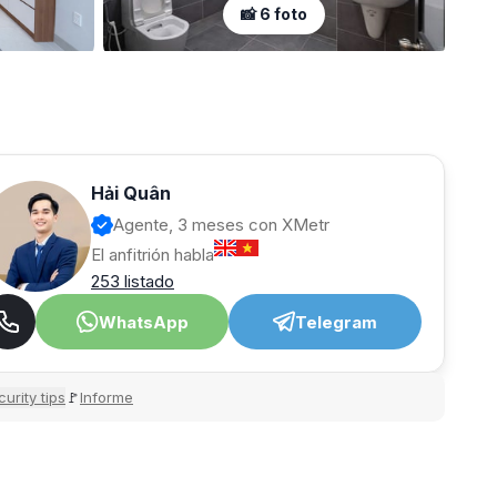
📸 6 foto
Hải Quân
Agente, 3 meses con XMetr
El anfitrión habla
253 listado
WhatsApp
Telegram
urity tips
Informe
🚩