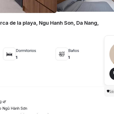
rca de la playa, Ngu Hanh Son, Da Nang,
Dormitorios
Baños
🛌
🛀
1
1
Sec
🛡
g 🌿
ito Ngũ Hành Sơn