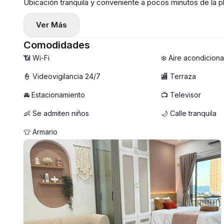
Ubicación tranquila y conveniente a pocos minutos de la 
✨ Características del apartamento:
Ver Más
— Apartamento de nueva construcción con 1 dormitorio
— Distribución amplia con balcón privado ventilado 🌤️
Comodidades
— Totalmente amueblado, moderno y listo para entrar a viv
📶 Wi-Fi
❄️ Aire acondicion
— Lavadora privada 🧺
👮 Videovigilancia 24/7
🏬 Terraza
🚀 WiFi de alta velocidad
🚘 Estacionamiento
📺 Televisor
💰 Precio: 13 – 15,5 millones VND/mes (según planta)
📩 ¡Escríbenos ahora para concertar una visita — los apart
👶 Se admiten niños
🌙 Calle tranquila
👕 Armario