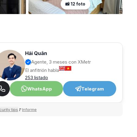
📸 12 foto
Hải Quân
Agente, 3 meses con XMetr
El anfitrión habla
253 listado
WhatsApp
Telegram
urity tips
Informe
🚩