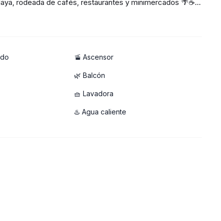
playa, rodeada de cafés, restaurantes y minimercados 🌴☕
ir
ado
🚡 Ascensor
🌿 Balcón
🧺 Lavadora
amentos en esta ubicación se alquilan rápido!
♨️ Agua caliente