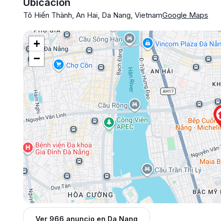
Ubicación
Tô Hiến Thành, An Hai, Da Nang, Vietnam
Google Maps
+
−
Ver 966 anuncio en Da Nang