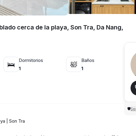
lado cerca de la playa, Son Tra, Da Nang,
Dormitorios
Baños
🛌
🛀
1
1
Sec
🛡
ya | Son Tra