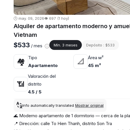
🕒 may. 09, 2026
👁️ 697 (1 hoy)
Alquiler de apartamento moderno y amueb
Vietnam
$533
Mín. 3 meses
Depósito : $533
/ mes
Tipo
Área м²
🏘
📐
Apartamento
45 m²
Valoración del
📶
distrito
4.5 / 5
Info automatically translated
Mostrar original
🌊 Moderno apartamento de 1 dormitorio — cerca de la pla
📍 Dirección: calle To Hien Thanh, distrito Son Tra