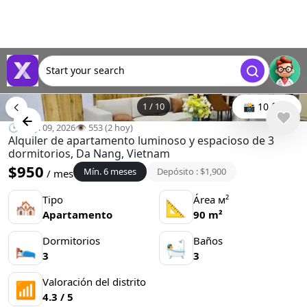
Start your search
1
/
10
📸 10 foto
🕒 may. 09, 2026
👁️ 553 (2 hoy)
Alquiler de apartamento luminoso y espacioso de 3
dormitorios, Da Nang, Vietnam
$950
Mín. 6 meses
Depósito : $1,900
/ mes
Tipo
Área м²
🏘
📐
Apartamento
90 m²
Dormitorios
Baños
🛌
🛀
3
3
Valoración del distrito
📶
4.3 / 5