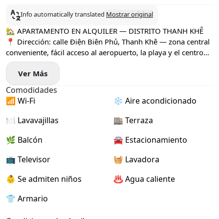
Info automatically translated
Mostrar original
🏡 APARTAMENTO EN ALQUILER — DISTRITO THANH KHÊ
📍 Dirección: calle Điện Biên Phủ, Thanh Khê — zona central
conveniente, fácil acceso al aeropuerto, la playa y el centro
de la ciudad.
Ver Más
🛏 Casa con 3 dormitorios
🌞 Espacio luminoso y espacioso
Comodidades
🛋 Totalmente amueblado — ¡solo trae tu maleta!
📶 Wi-Fi
❄️ Aire acondicionado
💰 Precio: 25.000.000 VND/mes
🔐 Depósito: 2 meses
🍽️ Lavavajillas
🏬 Terraza
💳 Pago: 3 meses
📆 Plazo de alquiler: mínimo 6–12 meses
🌿 Balcón
🚘 Estacionamiento
📅 Disponible desde el 26 de mayo
📺 Televisor
🧺 Lavadora
✨ Ideal para familias, profesionales o larga estancia en Da
Nang.
👶 Se admiten niños
♨️ Agua caliente
👕 Armario