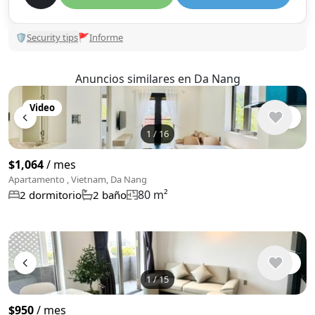
🛡
Security tips
🚩
Informe
Anuncios similares en Da Nang
Video
1
/
16
$1,064
/ mes
Apartamento , Vietnam, Da Nang
80 m²
2 dormitorio
2 baño
1
/
15
$950
/ mes