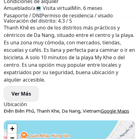
Condiciones de alquiler
Amueblado/a
💻 Visita virtual
Mín. 6 meses
Pasaporte / DNI
Permiso de residencia / visado
Valoración del distrito: 4.3 / 5
Thanh Khê es uno de los distritos más prácticos y
céntricos de Da Nang, situado entre el centro y la playa.
Es una zona muy cómoda, con mercados, tiendas,
escuelas y cafés. Es llana y perfecta para caminar o ir en
bicicleta. A solo 10 minutos de la playa My Khe o del
centro. Es una opción muy popular entre locales y
expatriados por su seguridad, buena ubicación y
alquiler accesible.
Ver Más
Ubicación
Điện Biên Phủ, Thanh Khe, Da Nang, Vietnam
Google Maps
Use two fingers to move the map
+
−