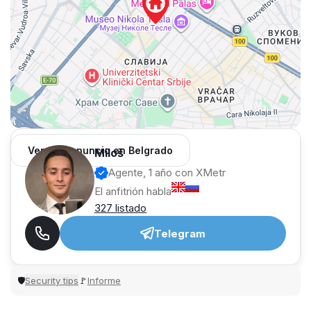
Ver 962 anuncio en Belgrado
Miloš
Agente, 1 año con XMetr
El anfitrión habla
327 listado
Telegram
Security tips
Informe
🛡
🚩