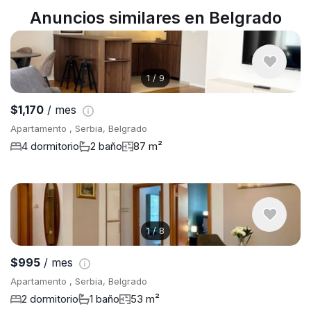
Anuncios similares en Belgrado
1
/
9
$1,170
/ mes
Apartamento , Serbia, Belgrado
4 dormitorio
2 baño
87 m²
1
/
8
$995
/ mes
Apartamento , Serbia, Belgrado
2 dormitorio
1 baño
53 m²