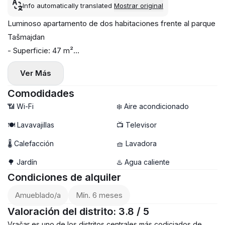
Info automatically translated
Mostrar original
Luminoso apartamento de dos habitaciones frente al parque
Tašmajdan
- Superficie: 47 m²
- Planta: 3
Ver Más
- Calefacción central
- Aire acondicionado, lavadora, secadora y lavavajillas
Comodidades
📶 Wi-Fi
❄️ Aire acondicionado
🍽️ Lavavajillas
📺 Televisor
🌡 Calefacción
🧺 Lavadora
🌳 Jardín
♨️ Agua caliente
Condiciones de alquiler
Amueblado/a
Mín. 6 meses
Valoración del distrito: 3.8 / 5
Vračar es uno de los distritos centrales más codiciados de