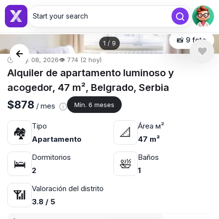
Start your search
📸 9 foto
1
/
9
🕒 may. 08, 2026
👁️ 774 (2 hoy)
Alquiler de apartamento luminoso y
acogedor, 47 m², Belgrado, Serbia
$878
Mín. 6 meses
/ mes
Tipo
Área м²
🏘
📐
Apartamento
47 m²
Dormitorios
Baños
🛌
🛀
2
1
Valoración del distrito
📶
3.8 / 5