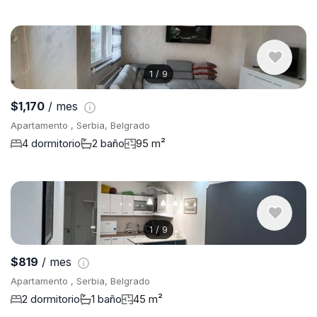
1
/
9
$1,170
/ mes
Apartamento , Serbia, Belgrado
4 dormitorio
2 baño
95 m²
1
/
9
$819
/ mes
Apartamento , Serbia, Belgrado
2 dormitorio
1 baño
45 m²