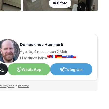
📸 8 foto
Damaskinos Hämmerli
Agente, 4 meses con XMetr
El anfitrión habla
WhatsApp
Telegram
urity tips
Informe
🚩