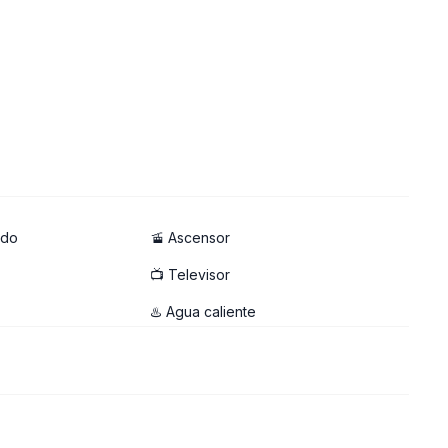
ado
🚡 Ascensor
📺 Televisor
♨️ Agua caliente