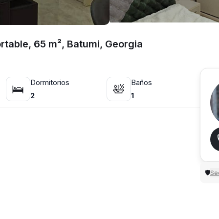
rtable, 65 m², Batumi, Georgia
Dormitorios
Baños
🛌
🛀
2
1
Sec
🛡