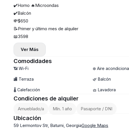
✔️Horno 🔥Microondas
✔️Balcón
💸$650
📝Primer y último mes de alquiler
📖3598
Ver Más
Comodidades
📶 Wi-Fi
❄️ Aire acondicion
🏬 Terraza
🌿 Balcón
🌡 Calefacción
🧺 Lavadora
Condiciones de alquiler
Amueblado/a
Mín. 1 año
Pasaporte / DNI
Ubicación
59 Lermontov Str, Batumi, Georgia
Google Maps