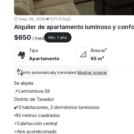
🕒 may. 08, 2026
👁️ 571 (1 hoy)
Alquiler de apartamento luminoso y confo
$650
Mín. 1 año
/ mes
Tipo
Área м²
🏘
📐
Apartamento
65 m²
Info automatically translated
Mostrar original
Se alquila
📌Lermontova 59
Distrito de Tavaduri
✔️3 habitaciones, 2 dormitorios luminosos
▫️65 metros cuadrados
⚡️Calefacción central
⚡️Aire acondicionado