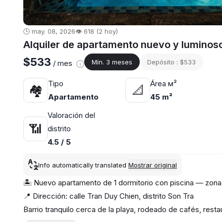
🕒 may. 08, 2026
👁️ 618 (2 hoy)
Alquiler de apartamento nuevo y luminos
$533
Mín. 3 meses
Depósito : $533
/ mes
Tipo
Área м²
🏘
📐
Apartamento
45 m²
Valoración del
📶
distrito
4.5 / 5
Info automatically translated
Mostrar original
🏝️ Nuevo apartamento de 1 dormitorio con piscina — zona 
📍 Dirección: calle Tran Duy Chien, distrito Son Tra
Barrio tranquilo cerca de la playa, rodeado de cafés, res