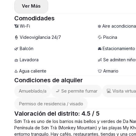
✨ Características del apartamento:
Ver Más
— Apartamento de nueva construcción con 1 dormitorio
— Distribución amplia con balcón fresco y ventilado 🌤️
Comodidades
— Totalmente amueblado con interior moderno
📶 Wi-Fi
❄️ Aire acondicion
🧺 Lavadora privada
👮 Videovigilancia 24/7
💦 Piscina
🏊 Piscina disponible
🌿 Balcón
🚘 Estacionamiento
🚀 WiFi de alta velocidad
💰 Precio: 14 millones VND/mes
🧺 Lavadora
👶 Se admiten niño
📩 ¡Escríbenos ahora para concertar una visita — apartame
♨️ Agua caliente
👕 Armario
Condiciones de alquiler
Amueblado/a
🚬 Se permite fumar
💻 Visita virtua
Permiso de residencia / visado
Valoración del distrito: 4.5 / 5
Sơn Trà es uno de los barrios más bellos y verdes de Da Nan
Península de Sơn Trà (Monkey Mountain) y las playas My Khe
entorno tranquilo. Hay cafés, restaurantes, tiendas y una com