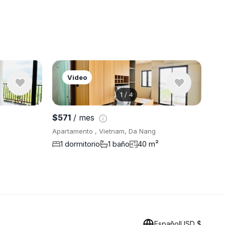
Video
1
/
4
Ver 5 fotos
$571
/ mes
Apartamento , Vietnam, Da Nang
1 dormitorio
1 baño
40 m²
Español
USD $