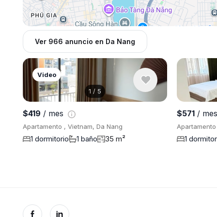
Ver 966 anuncio en Da Nang
Video
1
/
5
$419
/ mes
$571
/ me
Apartamento , Vietnam, Da Nang
Apartamento 
1 dormitorio
1 baño
35 m²
1 dormitor