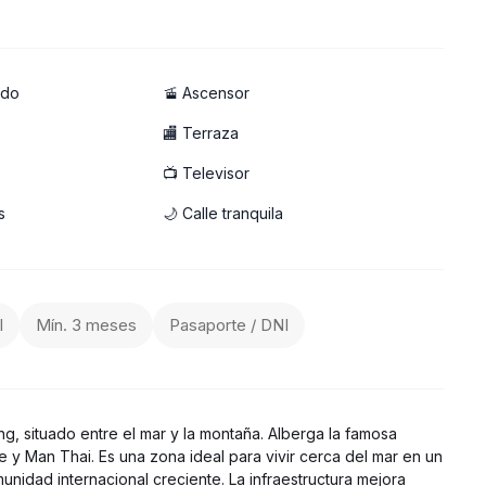
ado
🚡 Ascensor
🏬 Terraza
📺 Televisor
s
🌙 Calle tranquila
nto asequible con piscina cerca de la playa!
l
Mín. 3 meses
Pasaporte / DNI
g, situado entre el mar y la montaña. Alberga la famosa
 y Man Thai. Es una zona ideal para vivir cerca del mar en un
unidad internacional creciente. La infraestructura mejora