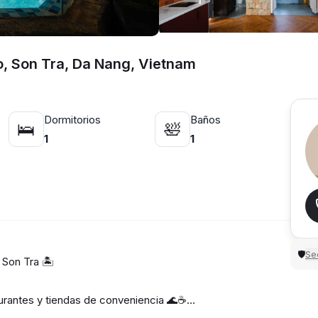
o, Son Tra, Da Nang, Vietnam
Dormitorios
Baños
🛌
🛀
1
1
Sec
🛡
Son Tra 🏝️
taurantes y tiendas de conveniencia 🌊☕