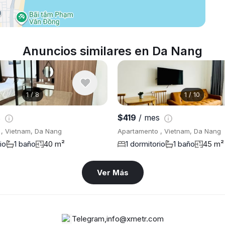
Anuncios similares en Da Nang
1
/
8
1
/
10
s
$419
/ mes
, Vietnam, Da Nang
Apartamento , Vietnam, Da Nang
io
1 baño
40 m²
1 dormitorio
1 baño
45 m²
Ver Más
Telegram
,
info@xmetr.com