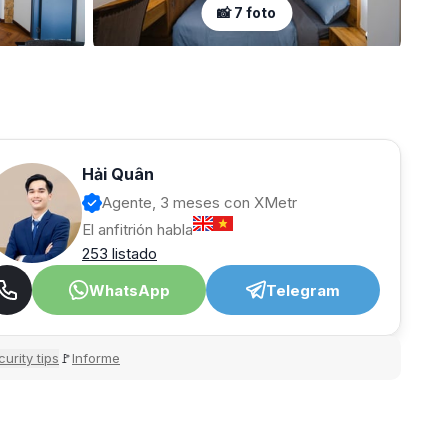
📸 7 foto
Hải Quân
Agente, 3 meses con XMetr
El anfitrión habla
253 listado
WhatsApp
Telegram
urity tips
Informe
🚩