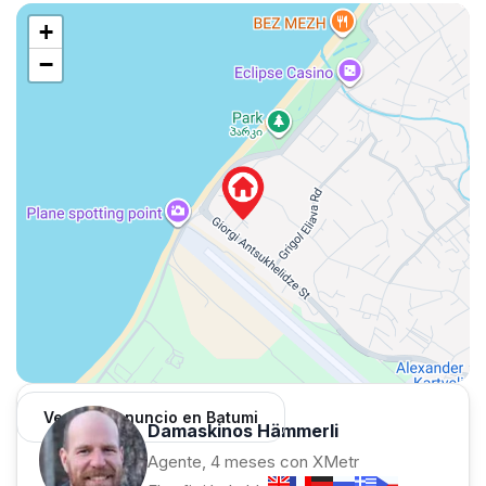
+
−
Ver 1,312 anuncio en Batumi
Damaskinos Hämmerli
Agente, 4 meses con XMetr