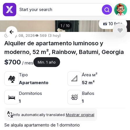
Start your search
📸 10 foto
1
/
10
🕒 may. 08, 2026
👁️ 569 (3 hoy)
Alquiler de apartamento luminoso y
moderno, 52 m², Rainbow, Batumi, Georgia
$700
Mín. 1 año
/ mes
Tipo
Área м²
🏘
📐
Apartamento
52 m²
Dormitorios
Baños
🛌
🛀
1
1
Info automatically translated
Mostrar original
Se alquila apartamento de 1 dormitorio