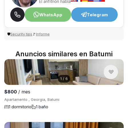
El anfitrión habla
WhatsApp
Telegram
Security tips
Informe
🛡
🚩
Anuncios similares en Batumi
1
/
6
$800
/ mes
Apartamento , Georgia, Batumi
1 dormitorio
1 baño