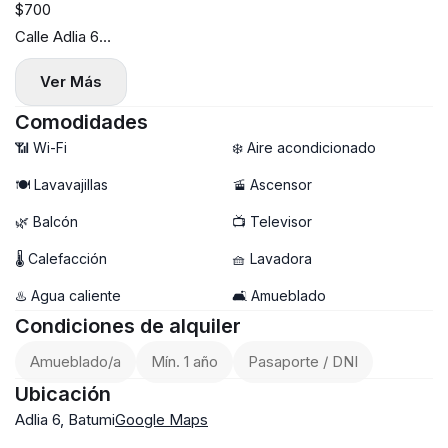
$700
Calle Adlia 6
Rainbow 🌈
Ver Más
1 dormitorio
Calefacción central
Comodidades
Recién renovado
📶 Wi-Fi
❄️ Aire acondicionado
52 m²
🍽️ Lavavajillas
🚡 Ascensor
Planta 8
🌿 Balcón
📺 Televisor
Lavavajillas
Horno
🌡 Calefacción
🧺 Lavadora
Sin mascotas
♨️ Agua caliente
🛋️ Amueblado
Disponible desde el 21 de mayo
Condiciones de alquiler
Visita y reserva anticipadas posibles
Amueblado/a
Mín. 1 año
Pasaporte / DNI
Ubicación
Adlia 6, Batumi
Google Maps