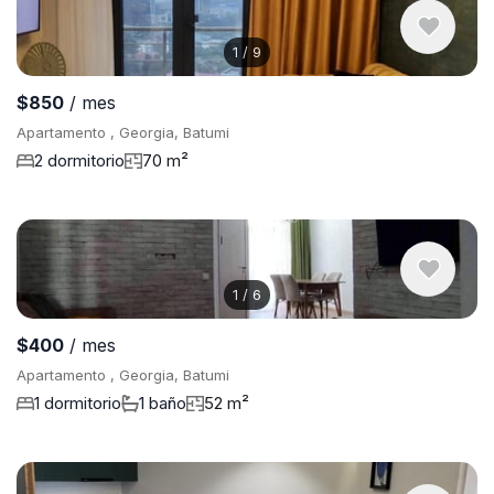
1
/
9
$850
/ mes
Apartamento , Georgia, Batumi
2 dormitorio
70 m²
1
/
6
$400
/ mes
Apartamento , Georgia, Batumi
1 dormitorio
1 baño
52 m²