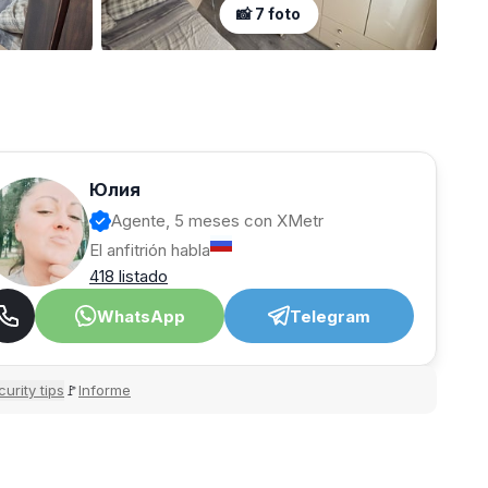
📸 7 foto
Юлия
Agente, 5 meses con XMetr
El anfitrión habla
418 listado
WhatsApp
Telegram
urity tips
Informe
🚩