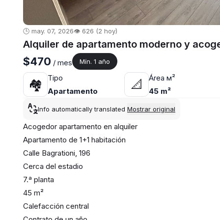
🕒 may. 07, 2026
👁️ 626 (2 hoy)
Alquiler de apartamento moderno y acoge
$470
Mín. 1 año
/ mes
Tipo
Área м²
🏘
📐
Apartamento
45 m²
Info automatically translated
Mostrar original
Acogedor apartamento en alquiler
Apartamento de 1+1 habitación
Calle Bagrationi, 196
Cerca del estadio
7.ª planta
45 m²
Calefacción central
Contrato de un año