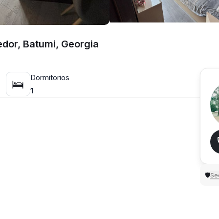
dor, Batumi, Georgia
Dormitorios
🛌
1
Sec
🛡