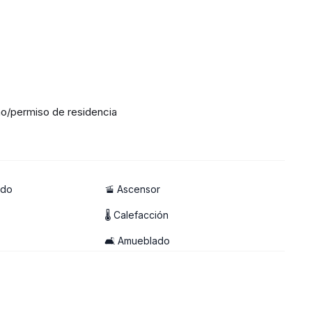
o/permiso de residencia
ado
🚡 Ascensor
🌡 Calefacción
🛋️ Amueblado