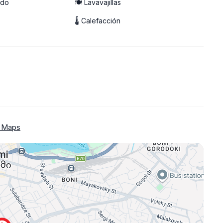
ado
🍽️ Lavavajillas
🌡 Calefacción
 🔅🔅
 Maps