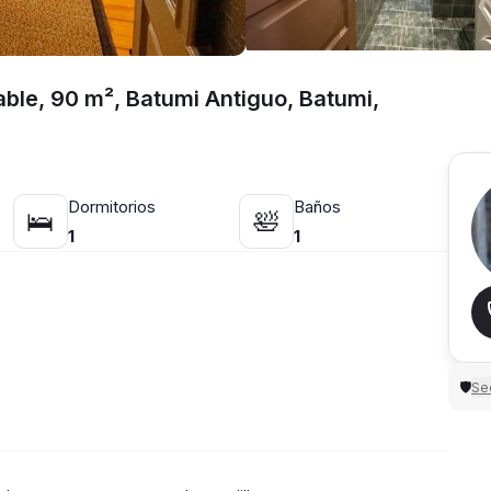
able, 90 m², Batumi Antiguo, Batumi,
Dormitorios
Baños
🛌
🛀
1
1
Sec
🛡