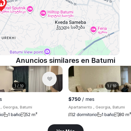
Anuncios similares en Batumi
1
/
10
1
/
10
s
$750
/ mes
, Georgia, Batumi
Apartamento , Georgia, Batumi
io
1 baño
52 m²
2 dormitorio
1 baño
80 m