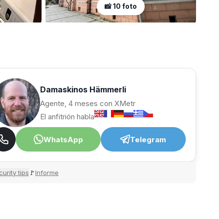
📸 10 foto
Damaskinos Hämmerli
Agente, 4 meses con XMetr
El anfitrión habla
WhatsApp
Telegram
urity tips
Informe
🚩