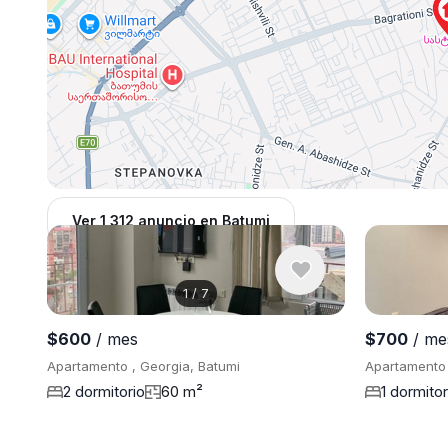
Ver 1,312 anuncio en Batumi
1
/
7
$600
/ mes
$700
/ me
Apartamento , Georgia, Batumi
Apartamento 
2 dormitorio
60 m²
1 dormitor