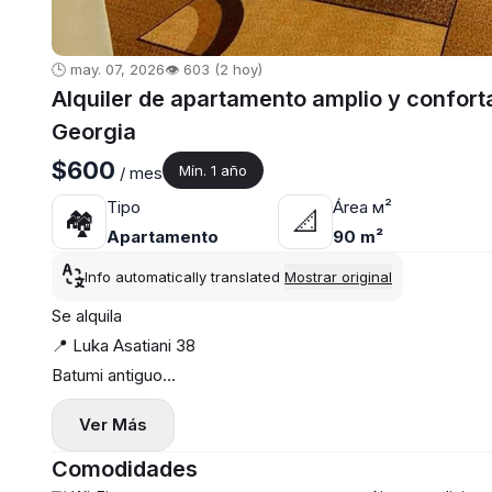
🕒 may. 07, 2026
👁️ 603 (2 hoy)
Alquiler de apartamento amplio y confort
Georgia
$600
Mín. 1 año
/ mes
Tipo
Área м²
🏘
📐
Apartamento
90 m²
Info automatically translated
Mostrar original
Se alquila
📍 Luka Asatiani 38
Batumi antiguo
♥️ En el mismo centro del casco antiguo
Ver Más
Edificio histórico
📍 Edificio antiguo, 3 plantas
Comodidades