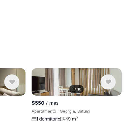
1
/
10
Ver 7 fotos
$550
/ mes
Apartamento , Georgia, Batumi
²
1 dormitorio
49 m²