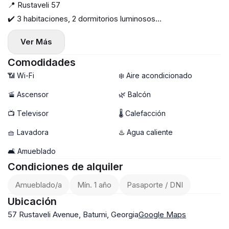
📍 Rustaveli 57
✔️ 3 habitaciones, 2 dormitorios luminosos
✔️ 70 m² ✔️ Planta 4, sin ascensor
Ver Más
✔️ Calefacción central
✔️ Aire acondicionado
Comodidades
✔️ Balcón
📶 Wi-Fi
❄️ Aire acondicionado
✔️ Aparcamiento
🚡 Ascensor
🌿 Balcón
💰 $500
📺 Televisor
🌡 Calefacción
📝 Pago del primer y último mes
📖 2531
🧺 Lavadora
♨️ Agua caliente
🛋️ Amueblado
Condiciones de alquiler
Amueblado/a
Mín. 1 año
Pasaporte / DNI
Ubicación
57 Rustaveli Avenue, Batumi, Georgia
Google Maps