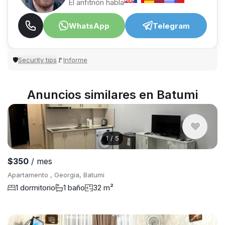
El anfitrión habla
WhatsApp
Telegram
Security tips
Informe
🛡
🚩
Anuncios similares en Batumi
1
/
5
$350
/ mes
Apartamento , Georgia, Batumi
1 dormitorio
1 baño
32 m²