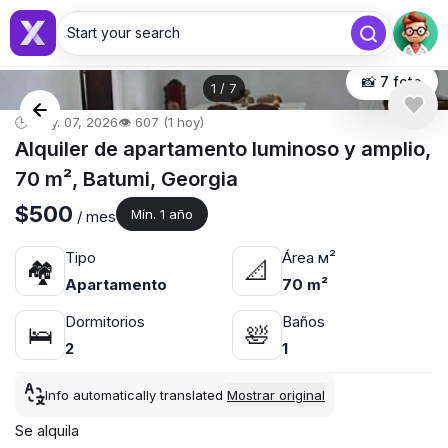
Start your search
📸 7 foto
1
/
7
🕒 may. 07, 2026
👁️ 607 (1 hoy)
Alquiler de apartamento luminoso y amplio,
70 m², Batumi, Georgia
$500
Mín. 1 año
/ mes
Tipo
Área м²
🏘
📐
Apartamento
70 m²
Dormitorios
Baños
🛌
🛀
2
1
Info automatically translated
Mostrar original
Se alquila