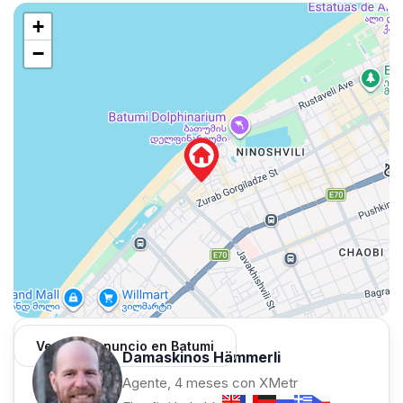
+
−
Ver 1,312 anuncio en Batumi
Damaskinos Hämmerli
Agente, 4 meses con XMetr