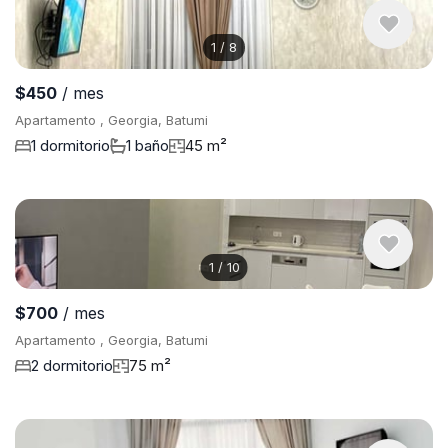
1
/
8
$450
/ mes
Apartamento , Georgia, Batumi
1 dormitorio
1 baño
45 m²
1
/
10
$700
/ mes
Apartamento , Georgia, Batumi
2 dormitorio
75 m²