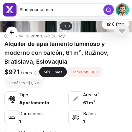
Start your search
📸 8 foto
1
/
8
🕒 may. 04, 2026
👁️ 1,392 (16 hoy)
Alquiler de apartamento luminoso y
moderno con balcón, 61 m², Ružinov,
Bratislava, Eslovaquia
$971
Mín. 1 mes
Comisión : 100
/ mes
Depósito : $1,170
Tipo
Área м²
🏘
📐
Apartamento
61 m²
Dormitorios
Baños
🛌
🛀
1
1