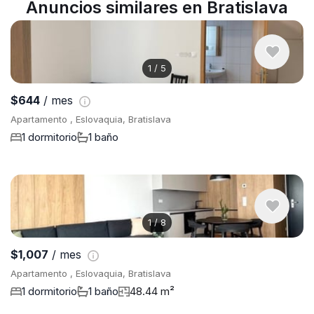
Anuncios similares en Bratislava
1
/
5
$644
/ mes
Apartamento , Eslovaquia, Bratislava
1 dormitorio
1 baño
1
/
8
$1,007
/ mes
Apartamento , Eslovaquia, Bratislava
1 dormitorio
1 baño
48.44 m²