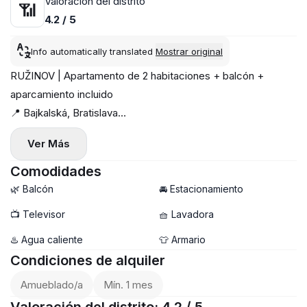
Valoración del distrito
📶
4.2 / 5
Info automatically translated
Mostrar original
RUŽINOV | Apartamento de 2 habitaciones + balcón +
aparcamiento incluido
📍 Bajkalská, Bratislava
📐 61 m² + balcón 7 m²
Ver Más
☀️ Orientación suroeste (luminoso todo el día)
📦 Disponible desde el 01.05
Comodidades
Moderno apartamento en edificio de nueva construcción,
🌿 Balcón
🚘 Estacionamiento
totalmente listo para entrar a vivir. Una buena opción para
📺 Televisor
🧺 Lavadora
quienes quieren mudarse sin gastos adicionales.
♨️ Agua caliente
👕 Armario
🏠 Distribución:
Condiciones de alquiler
— salón con cocina
— dormitorio independiente
Amueblado/a
Mín. 1 mes
— baño