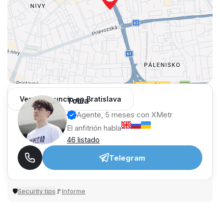
Ver 64 anuncio en Bratislava
Тоша
Agente, 5 meses con XMetr
El anfitrión habla
46 listado
Telegram
Security tips
Informe
🛡
🚩