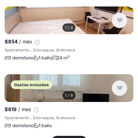
1
/
4
$854
/ mes
Apartamento , Eslovaquia, Bratislava
1 dormitorio
1 baño
24 m²
Gastos incluidos
1
/
8
$819
/ mes
Apartamento , Eslovaquia, Bratislava
1 dormitorio
1 baño