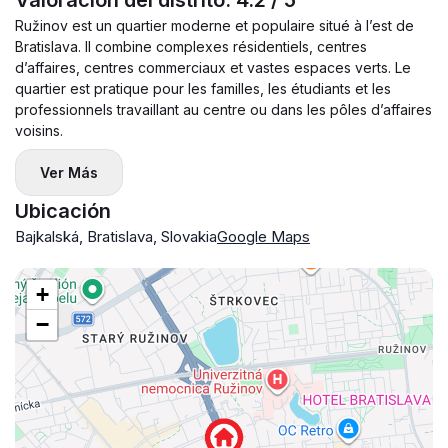
Valoración del distrito: 4.2 / 5
— balcón
Ružinov est un quartier moderne et populaire situé à l’est de
🛋 Equipamiento:
Bratislava. Il combine complexes résidentiels, centres
— totalmente amueblado
d’affaires, centres commerciaux et vastes espaces verts. Le
quartier est pratique pour les familles, les étudiants et les
— cocina con electrodomésticos
professionnels travaillant au centre ou dans les pôles d’affaires
— mucha luz natural
voisins.
— edificio nuevo
Ver Más
🚗 Aparcamiento:
— plaza privada justo a la entrada (incluida en el precio)
Ubicación
👤 Ideal para:
Bajkalská, Bratislava, Slovakia
Google Maps
— 1–2 personas
🚫 Sin mascotas
+
💶 Condiciones:
−
— alquiler: 830 €
— suministros: 120 €
➡️ total: 950 € / mes
— depósito: 1.000 €
🤝 Comisión: 100%