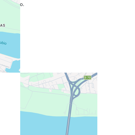
es elevado.
aps