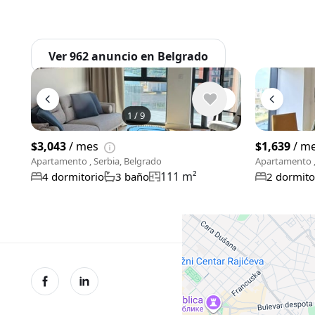
Ver 962 anuncio en Belgrado
1
/
9
$3,043
/ mes
$1,639
/ m
Apartamento , Serbia, Belgrado
Apartamento ,
111 m²
4 dormitorio
3 baño
2 dormito
© XMetr 20