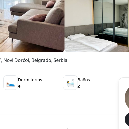
 Novi Dorćol, Belgrado, Serbia
Dormitorios
Baños
🛌
🛀
4
2