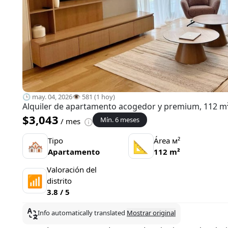
🕒 may. 04, 2026
👁️ 581 (1 hoy)
Alquiler de apartamento acogedor y premium, 112 m²,
$3,043
Mín. 6 meses
/ mes
Tipo
Área м²
🏘
📐
Apartamento
112 m²
Valoración del
📶
distrito
3.8 / 5
Info automatically translated
Mostrar original