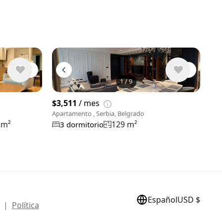
1
/
9
Ver 9 fotos
$3,511
/ mes
Apartamento , Serbia, Belgrado
 m²
129 m²
3 dormitorio
Español
USD $
s. |
Política