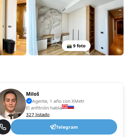
📸 9 foto
Miloš
Agente, 1 año con XMetr
El anfitrión habla
327 listado
Telegram