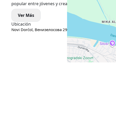
popular entre jóvenes y creativos, aunque el alquiler 
Ver Más
Ubicación
Novi Dorćol, Венизелосова 29, Београд, Serbia
Google M