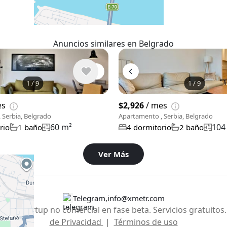
Anuncios similares en Belgrado
1
/
9
1
/
9
es
$2,926
/ mes
 Serbia, Belgrado
Apartamento , Serbia, Belgrado
60 m²
104
rio
1 baño
4 dormitorio
2 baño
Ver Más
Telegram
,
info@xmetr.com
26 - Startup no comercial en fase beta. Servicios gratuito
de Privacidad
|
Términos de uso