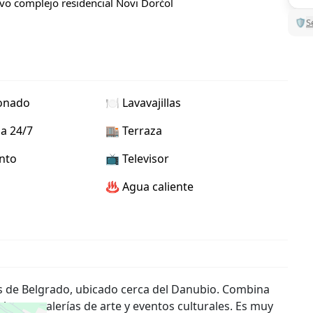
vo complejo residencial Novi Dorćol
🛡
S
ionado
🍽️ Lavavajillas
ia 24/7
🏬 Terraza
nto
📺 Televisor
♨️ Agua caliente
es de Belgrado, ubicado cerca del Danubio. Combina
 bares, galerías de arte y eventos culturales. Es muy