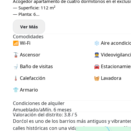
Acogedor apartamento de cuatro dormitorios en el exclusi
— Superficie: 112 m²
— Planta: 6
— Sistema moderno de aire acondicionado y calefacción
Ver Más
— Lavadora y lavavajillas instalados
— 2 baños, gran terraza + balcón francés
Comodidades
— 2 plazas de garaje disponibles (cada una + 150 €)
📶 Wi-Fi
❄️ Aire acondic
🚡 Ascensor
👮 Videovigilanc
🚽 Baño de visitas
🚘 Estacionamie
🌡 Calefacción
🧺 Lavadora
👕 Armario
Condiciones de alquiler
Amueblado/a
Mín. 6 meses
Valoración del distrito: 3.8 / 5
Dorćol es uno de los barrios más antiguos y vibrant
calles históricas con una vida urbana moderna: cafés,