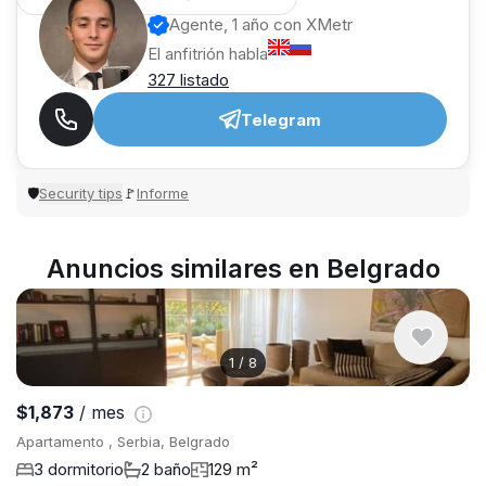
Agente, 1 año con XMetr
El anfitrión habla
327 listado
Telegram
Security tips
Informe
🛡
🚩
Anuncios similares en Belgrado
1
/
8
$1,873
/ mes
Apartamento , Serbia, Belgrado
3 dormitorio
2 baño
129 m²