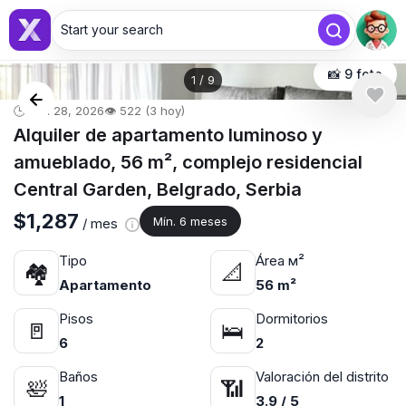
Start your search
📸 9 foto
1
/
9
🕒 abr. 28, 2026
👁️ 522 (3 hoy)
Alquiler de apartamento luminoso y
amueblado, 56 m², complejo residencial
Central Garden, Belgrado, Serbia
$1,287
Mín. 6 meses
/ mes
Tipo
Área м²
🏘
📐
Apartamento
56 m²
Pisos
Dormitorios
🚪
🛌
6
2
Baños
Valoración del distrito
🛀
📶
1
3.9 / 5