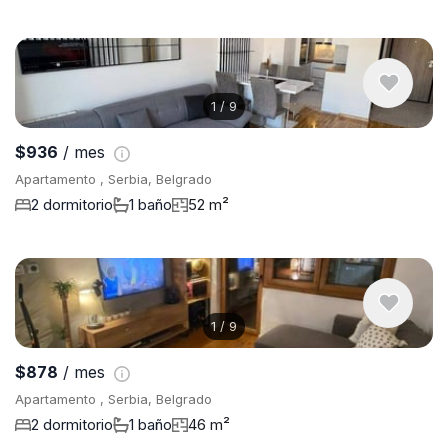
1
/
9
$936
/ mes
Apartamento , Serbia, Belgrado
2 dormitorio
1 baño
52 m²
1
/
9
$878
/ mes
Apartamento , Serbia, Belgrado
2 dormitorio
1 baño
46 m²