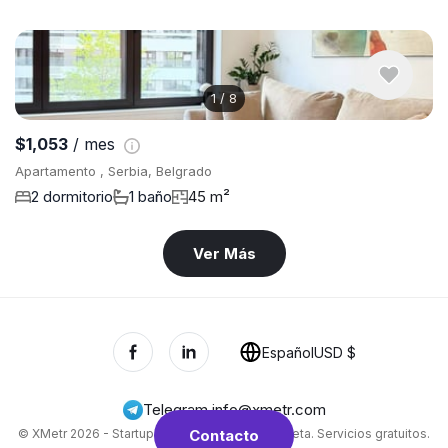
1
/
8
$1,053
/ mes
Apartamento , Serbia, Belgrado
2 dormitorio
1 baño
45 m²
Ver Más
Español
USD $
Telegram
,
info@xmetr.com
© XMetr 2026 - Startup no comercial en fase beta. Servicios gratuitos.
Contacto