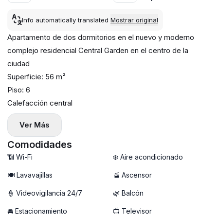
Info automatically translated
Mostrar original
Apartamento de dos dormitorios en el nuevo y moderno
complejo residencial Central Garden en el centro de la
ciudad
Superficie: 56 m²
Piso: 6
Calefacción central
Aire acondicionado, lavarropas y lavavajillas
Ver Más
Balcón
Estacionamiento en garaje disponible (+100€)
Comodidades
📶 Wi-Fi
❄️ Aire acondicionado
🍽️ Lavavajillas
🚡 Ascensor
👮 Videovigilancia 24/7
🌿 Balcón
🚘 Estacionamiento
📺 Televisor