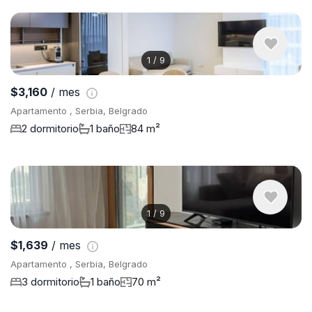
1
/
9
$3,160
/ mes
Apartamento , Serbia, Belgrado
2 dormitorio
1 baño
84 m²
1
/
9
$1,639
/ mes
Apartamento , Serbia, Belgrado
3 dormitorio
1 baño
70 m²