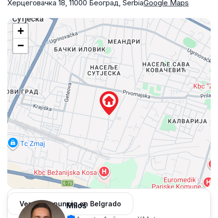
Херцеговачка 18, 11000 Београд, Serbia
Google Maps
+
−
Ver 962 anuncio en Belgrado
Miloš