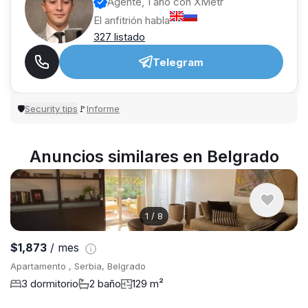
Agente, 1 año con XMetr
El anfitrión habla
327 listado
Telegram
Security tips
Informe
🛡
🚩
Anuncios similares en Belgrado
1
/
8
$1,873
/ mes
Apartamento , Serbia, Belgrado
3 dormitorio
2 baño
129 m²