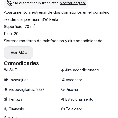
Info automatically translated
Mostrar original
Apartamento a estrenar de dos dormitorios en el complejo
residencial premium BW Perla
Superficie: 70 m²
Piso: 20
Sistema moderno de calefacción y aire acondicionado
Lavarropas y lavavajillas instalados
Ver Más
Terraza
Estacionamiento en garaje disponible (+100€)
Comodidades
Acceso para residentes a spa, gimnasio y piscina
📶 Wi-Fi
❄️ Aire acondicionado
🍽️ Lavavajillas
🚡 Ascensor
👮 Videovigilancia 24/7
💦 Piscina
🏬 Terraza
🚘 Estacionamiento
💪 Gimnasio
📺 Televisor