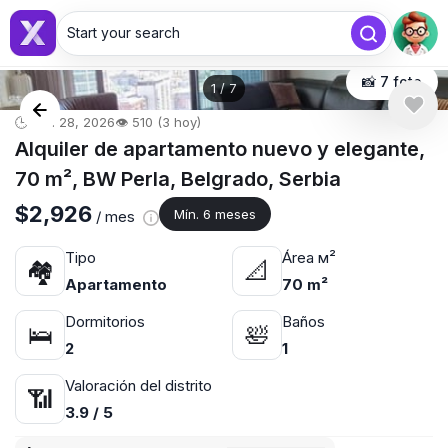
Start your search
📸 7 foto
1
/
7
🕒 abr. 28, 2026
👁️ 510 (3 hoy)
Alquiler de apartamento nuevo y elegante,
70 m², BW Perla, Belgrado, Serbia
$2,926
Mín. 6 meses
/ mes
Tipo
Área м²
🏘
📐
Apartamento
70 m²
Dormitorios
Baños
🛌
🛀
2
1
Valoración del distrito
📶
3.9 / 5