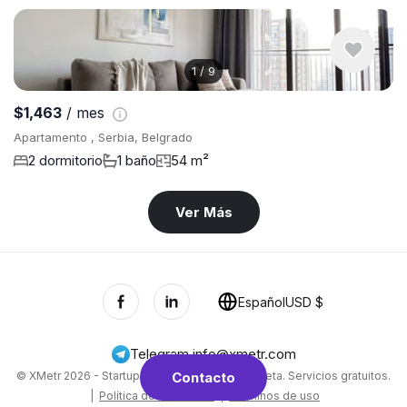
1
/
9
$1,463
/ mes
Apartamento , Serbia, Belgrado
2 dormitorio
1 baño
54 m²
Ver Más
Español
USD $
Telegram
,
info@xmetr.com
© XMetr 2026 - Startup no comercial en fase beta. Servicios gratuitos.
Contacto
|
Política de Privacidad
|
Términos de uso