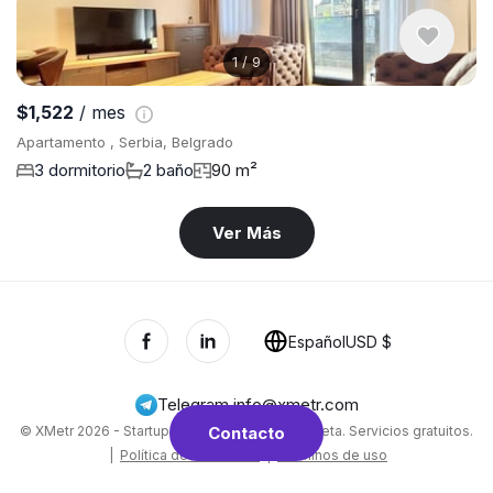
1
/
9
$1,522
/ mes
Apartamento , Serbia, Belgrado
3 dormitorio
2 baño
90 m²
Ver Más
Español
USD $
Telegram
,
info@xmetr.com
© XMetr 2026 - Startup no comercial en fase beta. Servicios gratuitos.
Contacto
|
Política de Privacidad
|
Términos de uso