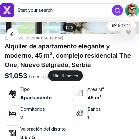
Start your search
País o ciudad ...
📸 8 foto
1
/
8
🕒 abr. 28, 2026
👁️ 660 (2 hoy)
Alquiler de apartamento elegante y
moderno, 45 m², complejo residencial The
One, Nuevo Belgrado, Serbia
$1,053
Mín. 6 meses
/ mes
Tipo
Área м²
🏘
📐
Apartamento
45 m²
Dormitorios
Baños
🛌
🛀
2
1
Valoración del distrito
📶
3.9 / 5