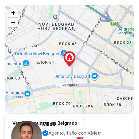
+
−
Ver 962 anuncio en Belgrado
Miloš
Agente, 1 año con XMetr