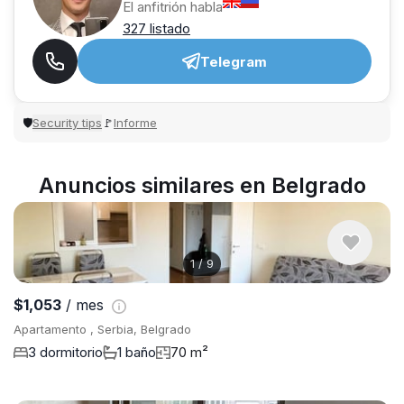
El anfitrión habla
327 listado
Telegram
Security tips
Informe
🛡
🚩
Anuncios similares en Belgrado
1
/
9
$1,053
/ mes
Apartamento , Serbia, Belgrado
3 dormitorio
1 baño
70 m²