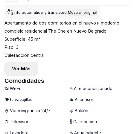
Info automatically translated
Mostrar original
Apartamento de dos dormitorios en el nuevo и moderno
complejo residencial The One en Nuevo Belgrado
Superficie: 45 m²
Piso: 3
Calefacción central
Aire acondicionado, lavarropas и lavavajillas instalados
Ver Más
Terraza
Visitas disponibles ahora, fecha de ingreso: 1 de junio
Comodidades
Estacionamiento en garaje disponible (+ 100 €)
📶 Wi-Fi
❄️ Aire acondicionado
🍽️ Lavavajillas
🚡 Ascensor
👮 Videovigilancia 24/7
🌿 Balcón
📺 Televisor
🌡 Calefacción
🧺 Lavadora
♨️ Agua caliente