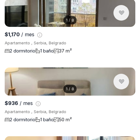
1
/
8
$1,170
/ mes
Apartamento , Serbia, Belgrado
2 dormitorio
1 baño
37 m²
1
/
8
$936
/ mes
Apartamento , Serbia, Belgrado
2 dormitorio
1 baño
50 m²