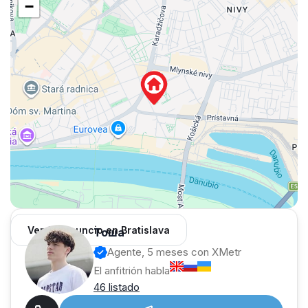
−
Ver 64 anuncio en Bratislava
Тоша
Agente, 5 meses con XMetr
El anfitrión habla
46 listado