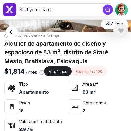
Start your search
📸 8 foto
1
/
8
🕒 abr. 27, 2026
👁️ 750 (2 hoy)
Alquiler de apartamento de diseño y
espacioso de 83 m², distrito de Staré
Mesto, Bratislava, Eslovaquia
$1,814
Mín. 1 mes
Comisión : 100
/ mes
Tipo
Área м²
🏘
📐
Apartamento
83 m²
Pisos
Dormitorios
🚪
🛌
16
2
Valoración del distrito
📶
3.9 / 5