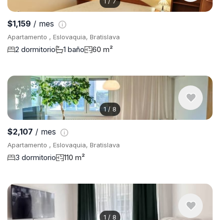
1
/
7
$1,159
/ mes
Apartamento , Eslovaquia, Bratislava
2 dormitorio
1 baño
60 m²
1
/
8
$2,107
/ mes
Apartamento , Eslovaquia, Bratislava
3 dormitorio
110 m²
1
/
8