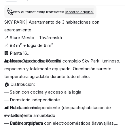
Info automatically translated
Mostrar original
SKY PARK | Apartamento de 3 habitaciones con
aparcamiento
📍 Staré Mesto – Tóvárenská
📐 83 m² + logia de 6 m²
🏢 Planta 16
👥 Hasta 3 personas / familia
Apartamento de diseño en el complejo Sky Park: luminoso,
espacioso y totalmente equipado. Orientación sureste,
temperatura agradable durante todo el año.
🏠 Distribución:
— Salón con cocina y acceso a la logia
— Dormitorio independiente
— Habitación independiente (despacho/habitación de
🛋 Equipamiento:
invitados)
— Totalmente amueblado
— Baño con bañera
— Cocina equipada con electrodomésticos (lavavajillas,