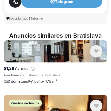
Telegram
Security tips
Informe
🛡
🚩
Anuncios similares en Bratislava
1
/
10
$1,287
/ mes
Apartamento , Eslovaquia, Bratislava
3 dormitorio
1 baño
75 m²
Gastos incluidos