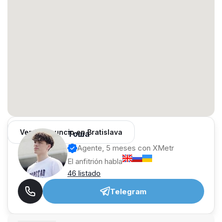
Ver 64 anuncio en Bratislava
Тоша
Agente, 5 meses con XMetr
El anfitrión habla
46 listado
Telegram