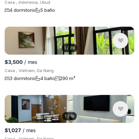
Casa , Indonesia, Ubud
4 dormitorio
5 baño
1
/
29
$3,500
/ mes
Casa , Vietnam, Da Nang
3 dormitorio
4 baño
290 m²
1
/
16
$1,027
/ mes
Casa , Vietnam, Da Nang