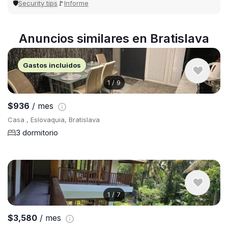
Security tips
Informe
🛡
🚩
Anuncios similares en Bratislava
Gastos incluidos
1
/
9
$936
/ mes
Casa , Eslovaquia, Bratislava
3 dormitorio
1
/
7
$3,580
/ mes