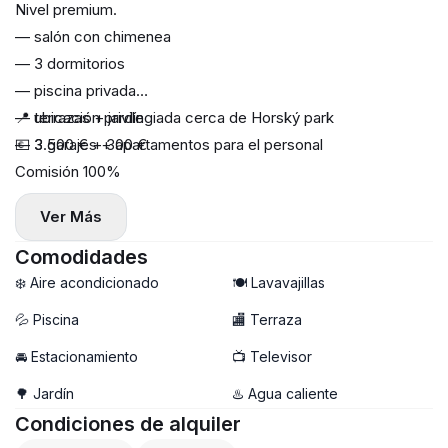
Nivel premium.
— salón con chimenea
— 3 dormitorios
— piscina privada
— terrazas + jardín
📍 ubicación privilegiada cerca de Horský park
— 3 garajes + apartamentos para el personal
💶 3.500 € + 300 €
Comisión 100%
Ver Más
Comodidades
❄️ Aire acondicionado
🍽️ Lavavajillas
💦 Piscina
🏬 Terraza
🚘 Estacionamiento
📺 Televisor
🌳 Jardín
♨️ Agua caliente
Condiciones de alquiler