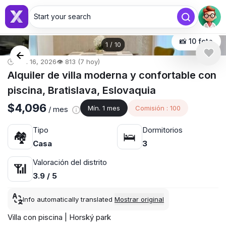
Start your search
📸 10 foto
1
/
10
🕒 abr. 16, 2026
👁️ 813 (7 hoy)
Alquiler de villa moderna y confortable con
piscina, Bratislava, Eslovaquia
$4,096
Mín. 1 mes
Comisión : 100
/ mes
Tipo
Dormitorios
🏘
🛌
Casa
3
Valoración del distrito
📶
3.9 / 5
Info automatically translated
Mostrar original
Villa con piscina | Horský park