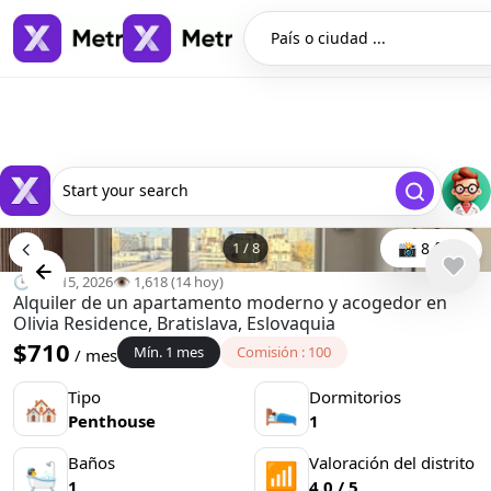
País o ciudad ...
Start your search
1
/
8
📸 8 foto
🕒 abr. 15, 2026
👁️ 1,618 (14 hoy)
Alquiler de un apartamento moderno y acogedor en
Olivia Residence, Bratislava, Eslovaquia
$710
Mín. 1 mes
Comisión : 100
/ mes
Tipo
Dormitorios
🏘
🛌
Penthouse
1
Baños
Valoración del distrito
🛀
📶
1
4.0 / 5