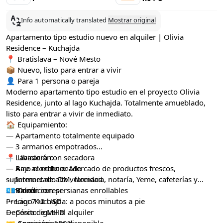
Info automatically translated
Mostrar original
Apartamento tipo estudio nuevo en alquiler | Olivia
Residence – Kuchajda
📍 Bratislava – Nové Mesto
📦 Nuevo, listo para entrar a vivir
👤 Para 1 persona o pareja
Moderno apartamento tipo estudio en el proyecto Olivia
Residence, junto al lago Kuchajda. Totalmente amueblado,
listo para entrar a vivir de inmediato.
🏠 Equipamiento:
— Apartamento totalmente equipado
— 3 armarios empotrados
— Lavadora con secadora
📍 Ubicación:
— Aire acondicionado
— Bajo el edificio: Mercado de productos frescos,
— Internet de alta velocidad
supermercado DM, farmacia, notaría, Yeme, cafeterías y
— Balcón con persianas enrollables
servicios
💶 Condiciones:
— Lago Kuchajda: a pocos minutos a pie
Precio: 710 USD
— Cerca de MHD
Depósito: igual al alquiler