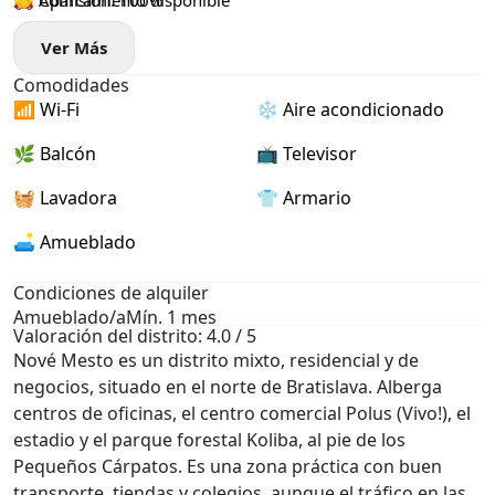
🚗 Aparcamiento disponible
🤝 Comisión: 100%
Ver Más
Comodidades
📶 Wi-Fi
❄️ Aire acondicionado
🌿 Balcón
📺 Televisor
🧺 Lavadora
👕 Armario
🛋️ Amueblado
Condiciones de alquiler
Amueblado/a
Mín. 1 mes
Valoración del distrito: 4.0 / 5
Nové Mesto es un distrito mixto, residencial y de
negocios, situado en el norte de Bratislava. Alberga
centros de oficinas, el centro comercial Polus (Vivo!), el
estadio y el parque forestal Koliba, al pie de los
Pequeños Cárpatos. Es una zona práctica con buen
transporte, tiendas y colegios, aunque el tráfico en las