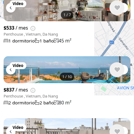
Video
1
/
7
$533
/ mes
Penthouse , Vietnam, Da Nang
45 m²
1 dormitorio
1 baño
Video
1
/
10
$837
/ mes
Penthouse , Vietnam, Da Nang
80 m²
2 dormitorio
2 baño
Video