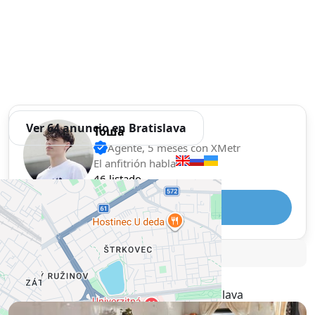
Ver 64 anuncio en Bratislava
Тоша
Agente, 5 meses con XMetr
El anfitrión habla
46 listado
Telegram
🛡
Security tips
🚩
Informe
Anuncios similares en Bratislava