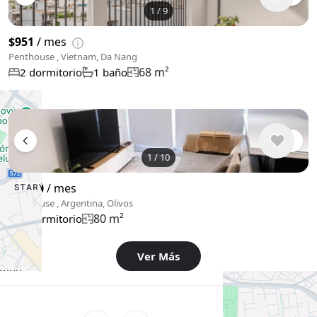
1
/
9
$951
/ mes
Penthouse , Vietnam, Da Nang
68 m²
2 dormitorio
1 baño
1
/
10
$2,300
/ mes
Penthouse , Argentina, Olivos
80 m²
1 dormitorio
Ver Más