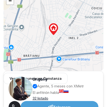
−
Ver 451 anuncio en Constanza
Grigoriy
Agente, 5 meses con XMetr
El anfitrión habla
32 listado