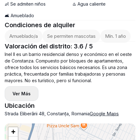
💸 Precio: 480€ / mes
👶 Se admiten niños
♨️ Agua caliente
🛋️ Amueblado
Condiciones de alquiler
Amueblado/a
Se permiten mascotas
Mín. 1 año
Valoración del distrito: 3.6 / 5
Inel II es un barrio residencial denso y económico en el oeste
de Constanza. Compuesto por bloques de apartamentos,
ofrece todos los servicios básicos necesarios. Es una zona
práctica, frecuentada por familias trabajadoras y personas
mayores. No es turístico, pero sí funcional.
Ver Más
Ubicación
Strada Eliberării 48, Constanța, Romania
Google Maps
+