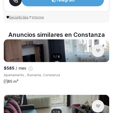
Telegram
Security tips
Informe
🛡
🚩
Anuncios similares en Constanza
1
/
8
$585
/ mes
Apartamento , Rumanía, Constanza
65 m²
1
/
8