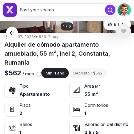
Start your search
📸 9 foto
1
/
9
🕒 abr. 07, 2026
👁️ 933 (1 hoy)
Alquiler de cómodo apartamento
amueblado, 55 m², Inel 2, Constanta,
Rumanía
$562
Mín. 1 año
Depósito : $562
/ mes
Tipo
Área м²
🏘
📐
Apartamento
55 m²
Pisos
Dormitorios
🚪
🛌
2
1
Baños
Valoración del distrito
🛀
📶
1
3.6 / 5