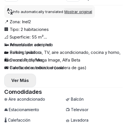
Info automatically translated
Mostrar original
📍 Zona: Inel2
🏢 Tipo: 2 habitaciones
📐 Superficie: 55 m²
🛏 Amueblado: completo
💫 Información adicional:
🏡 Balcón, lavadora, TV, aire acondicionado, cocina y horno,
🚙 Parking: público
microondas, bañera
🛍️ Cerca: Profi, Mega Image, Alfa Beta
🔥 Calefacción: individual (caldera de gas)
🚌 Parada de autobús cercana
♻️ Servicios: se pagan por separado
Ver Más
🧸 Con niños: sí
🐾 Mascotas: a convenir
Comodidades
📦 Duración mínima: 12 meses
❄️ Aire acondicionado
🌿 Balcón
🏙 Piso: 2/12
🚘 Estacionamiento
📺 Televisor
🔐 Depósito: 1 mes
🌡 Calefacción
🧺 Lavadora
🔆 Comisión