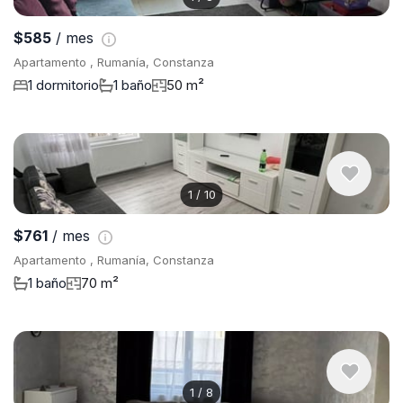
$585
/ mes
Apartamento , Rumanía, Constanza
1 dormitorio
1 baño
50 m²
1
/
10
$761
/ mes
Apartamento , Rumanía, Constanza
1 baño
70 m²
1
/
8