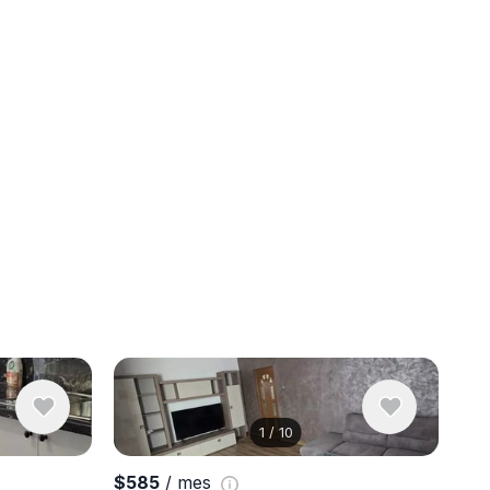
1
/
10
Ver 10 foto
$585
/ mes