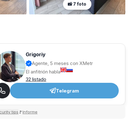
📸 7 foto
Grigoriy
Agente, 5 meses con XMetr
El anfitrión habla
32 listado
Telegram
urity tips
Informe
🚩