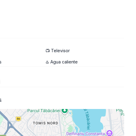
📺 Televisor
s
♨️ Agua caliente
s