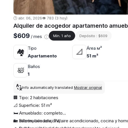
🕒 abr. 06, 2026
👁️ 783 (3 hoy)
Alquiler de acogedor apartamento amueb
$609
Mín. 1 año
Depósito : $609
/ mes
Tipo
Área м²
🏘
📐
Apartamento
51 m²
Baños
🛀
1
Info automatically translated
Mostrar original
🏢 Tipo: 2 habitaciones
📐 Superficie: 51 m²
🛏 Amueblado: completo
🏡 Balcón, lavadora, TV, aire acondicionado, cocina y horn
💫 Información adicional: