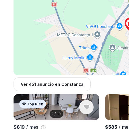
Ver 451 anuncio en Constanza
💎 Top Pick
1
/
10
$819
/ mes
$585
/ m