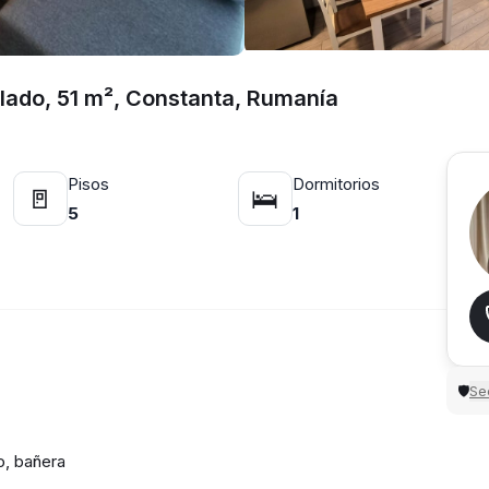
lado, 51 m², Constanta, Rumanía
Pisos
Dormitorios
🚪
🛌
5
1
Sec
🛡
o, bañera