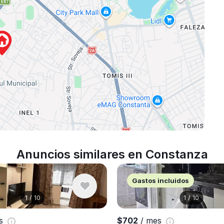
Anuncios similares en Constanza
Gastos incluidos
1
/
10
1
/
10
es
$702
/ mes