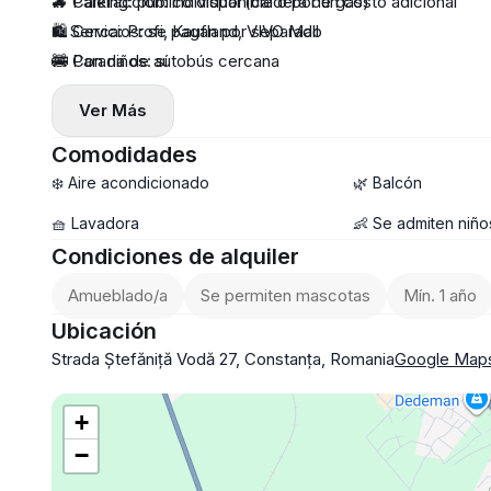
🔥 Calefacción: individual (caldera de gas)
🚙 Parking: público disponible o por un costo adicional
♻️ Servicios: se pagan por separado
🛍️ Cerca: Profi, Kaufland, VIVO Mall
🧸 Con niños: sí
🚌 Parada de autobús cercana
🐾 Mascotas: con doble depósito
Ver Más
🏙️ Piso: 5/8
📦 Duración mínima: 12 meses
Comodidades
🔐 Depósito: 1 mes
❄️ Aire acondicionado
🌿 Balcón
🔆 Comisión
🧺 Lavadora
👶 Se admiten niño
💸 Precio: 520€ / mes
Condiciones de alquiler
Amueblado/a
Se permiten mascotas
Mín. 1 año
Ubicación
Strada Ștefăniță Vodă 27, Constanța, Romania
Google Map
+
−