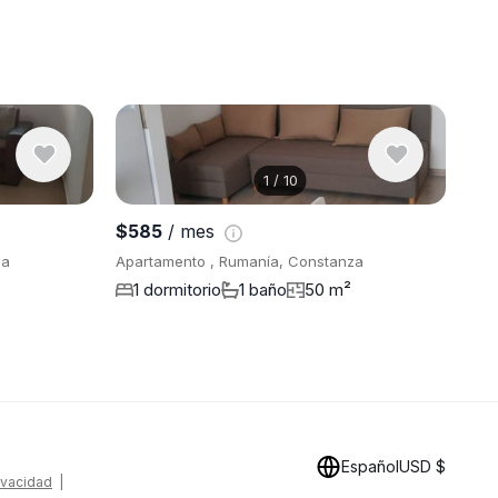
1
/
10
Ver 8 fotos
$585
/ mes
za
Apartamento , Rumanía, Constanza
1 dormitorio
1 baño
50 m²
Español
USD $
rivacidad
|