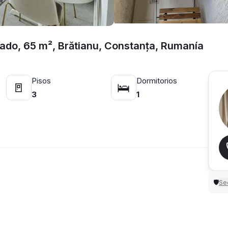
ado, 65 m², Brătianu, Constanța, Rumanía
Pisos
Dormitorios
🚪
🛌
3
1
Sec
🛡