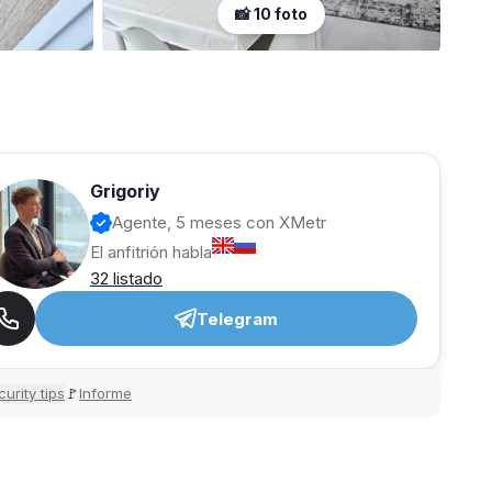
📸 10 foto
Grigoriy
Agente, 5 meses con XMetr
El anfitrión habla
32 listado
Telegram
urity tips
Informe
🚩