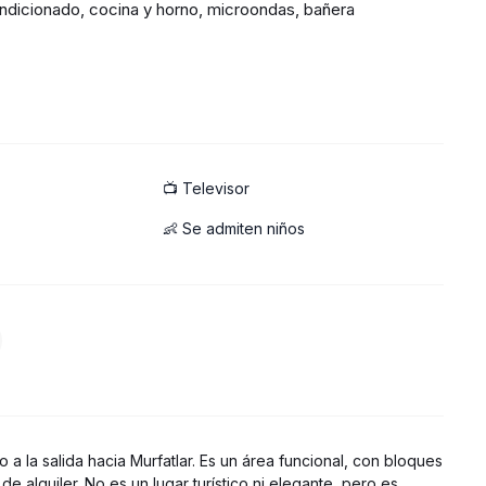
ondicionado, cocina y horno, microondas, bañera
 precio más alto)
📺 Televisor
👶 Se admiten niños
 a la salida hacia Murfatlar. Es un área funcional, con bloques
 alquiler. No es un lugar turístico ni elegante, pero es