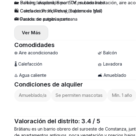
🏡 Balcón, lavadora, Smart TV en cada habitación, aire ac
🚙 Parking: disponible por 50€, subterráneo
🔥 Calefacción: Individual (caldera de gas)
🛍️ Cerca de: Profi, Penny, Supernova Mall
♻️ Gastos: se pagan aparte
🚌 Parada de autobús cercana
🧸 Se permiten niños: sí
Ver Más
🐾 Mascotas: a consultar
🏙️ Piso: 3/10
Comodidades
📦 Duración mínima del alquiler: 12 meses (menos tiempo –
❄️ Aire acondicionado
🌿 Balcón
🔐 Depósito: 1 mes
🌡 Calefacción
🧺 Lavadora
🔆 Comisión
♨️ Agua caliente
🛋️ Amueblado
💸 Precio: 600€ / mes
Condiciones de alquiler
Amueblado/a
Se permiten mascotas
Mín. 1 año
Valoración del distrito: 3.4 / 5
Brătianu es un barrio obrero del suroeste de Constanza, junto
de apartamentos antiguos, poca vegetación y precios bajos de