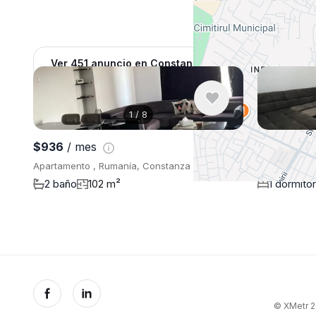
Ver 451 anuncio en Constanza
1
/
8
$936
/ mes
$527
/ me
Apartamento , Rumanía, Constanza
Apartamento
2 baño
102 m²
1 dormitor
© XMetr 20