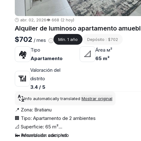
🕒 abr. 02, 2026
👁️ 668 (2 hoy)
Alquiler de luminoso apartamento amuebl
$702
Mín. 1 año
Depósito : $702
/ mes
Tipo
Área м²
🏘
📐
Apartamento
65 m²
Valoración del
📶
distrito
3.4 / 5
Info automatically translated
Mostrar original
📍 Zona: Bratianu
🏢 Tipo: Apartamento de 2 ambientes
📐 Superficie: 65 m²
🛏 Amueblado: completo
💫 Información adicional: