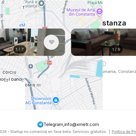
Anuncios similares en Constanza
1
/
7
1
/
9
s
$936
/ mes
 , Rumanía, Constanza
Apartamento , Rumanía, Constan
io
1 baño
55 m²
100 m²
Ver Más
Telegram
,
info@xmetr.com
26 - Startup no comercial en fase beta. Servicios gratuitos. |
Política de P