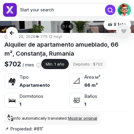
Start your search
📸 8 foto
1
/
8
🕒 mar. 29, 2026
👁️ 775 (2 hoy)
Alquiler de apartamento amueblado, 66
m², Constanța, Rumanía
$702
Mín. 1 año
Depósito : $702
/ mes
Tipo
Área м²
🏘
📐
Apartamento
66 m²
Dormitorios
Baños
🛌
🛀
1
1
Info automatically translated
Mostrar original
📌 Propiedad: #81Г