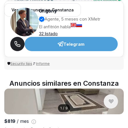
Ver 451 anuncio en Constanza
Grigoriy
Agente, 5 meses con XMetr
El anfitrión habla
32 listado
Telegram
Security tips
Informe
🛡
🚩
Anuncios similares en Constanza
1
/
9
$819
/ mes