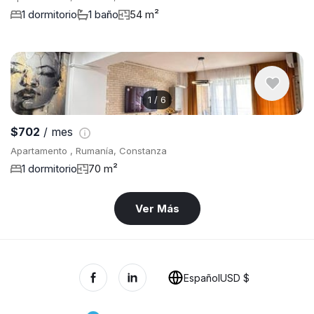
1 dormitorio
1 baño
54 m²
1
/
6
$702
/ mes
Apartamento , Rumanía, Constanza
1 dormitorio
70 m²
Ver Más
Español
USD $