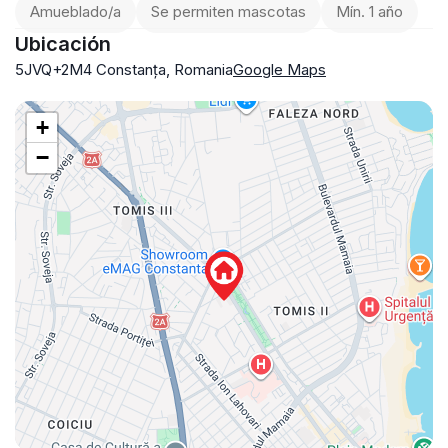
Amueblado/a
Se permiten mascotas
Mín. 1 año
Ubicación
5JVQ+2M4 Constanța, Romania
Google Maps
+
−