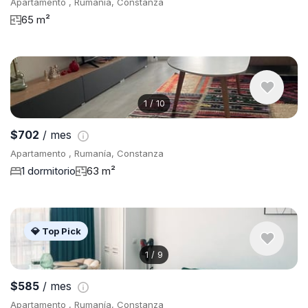
Apartamento , Rumanía, Constanza
65 m²
1
/
10
$702
/ mes
Apartamento , Rumanía, Constanza
1 dormitorio
63 m²
💎 Top Pick
1
/
9
$585
/ mes
Apartamento , Rumanía, Constanza