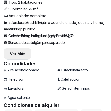
🏢 Tipo: 2 habitaciones
📐 Superficie: 66 m²
🛏 Amueblado: completo
🏡 Lavadora, Smart TV, aire acondicionado, cocina y horno,
💫 Información adicional:
bañera
🚙 Parking: público
🔥 Calefacción: Individual (caldera de gas)
🛍️ Cerca: Emag, Mega Image, Profi 24/7
♻️ Servicios: se pagan por separado
🚌 Parada de autobús cercana
🧸 Con niños: sí
Ver Más
🐾 Con mascotas: a consultar
📦 Duración mínima del alquiler: 12 meses (contrato ANAF)
Comodidades
🔐 Depósito: 1 mes
❄️ Aire acondicionado
🚘 Estacionamiento
🌆 Piso: 2/7
📺 Televisor
🌡 Calefacción
🔆Comisión
🧺 Lavadora
👶 Se admiten niños
💸 Precio: 600€ / mes
♨️ Agua caliente
Condiciones de alquiler