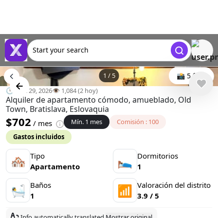
Start your search
1
/
5
📸 5 foto
🕒 mar. 29, 2026
👁️ 1,084 (2 hoy)
Alquiler de apartamento cómodo, amueblado, Old
Town, Bratislava, Eslovaquia
$702
Mín. 1 mes
Comisión : 100
/ mes
Gastos incluidos
Tipo
Dormitorios
🏘
🛌
Apartamento
1
Baños
Valoración del distrito
🛀
📶
1
3.9 / 5
Info automatically translated
Mostrar original