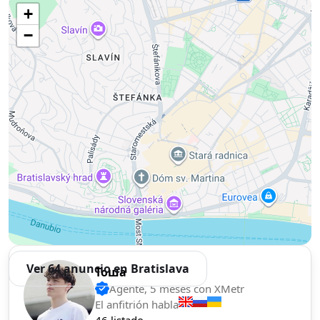
Use two fingers to move the map
+
−
Ver 64 anuncio en Bratislava
Тоша
Agente, 5 meses con XMetr
El anfitrión habla