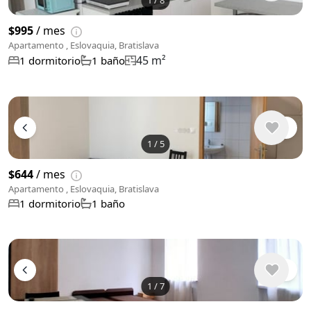
1
/
8
$995
/ mes
Apartamento , Eslovaquia, Bratislava
45 m²
1 dormitorio
1 baño
1
/
5
$644
/ mes
Apartamento , Eslovaquia, Bratislava
1 dormitorio
1 baño
1
/
7