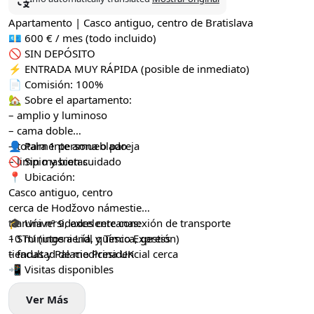
Apartamento | Casco antiguo, centro de Bratislava
💶 600 € / mes (todo incluido)
🚫 SIN DEPÓSITO
⚡ ENTRADA MUY RÁPIDA (posible de inmediato)
📄 Comisión: 100%
🏡 Sobre el apartamento:
– amplio y luminoso
– cama doble
– totalmente amueblado
👤 Para 1 persona o pareja
– limpio y bien cuidado
🚫 Sin mascotas
📍 Ubicación:
Casco antiguo, centro
cerca de Hodžovo námestie
tranvía nº 9, excelente conexión de transporte
🎓 Universidades cercanas:
10 minutos a Lidl y Tesco Express
– STU (ingeniería, química, gestión)
tiendas y Palacio Presidencial cerca
– facultad de medicina UK
📲 Visitas disponibles
Ver Más