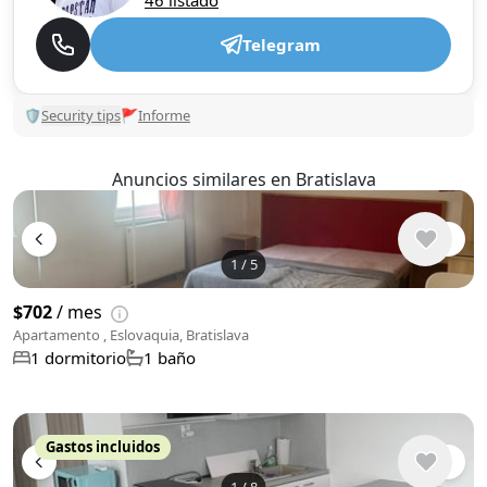
46 listado
Telegram
🛡
Security tips
🚩
Informe
Anuncios similares en Bratislava
1
/
5
$702
/ mes
Apartamento , Eslovaquia, Bratislava
1 dormitorio
1 baño
Gastos incluidos