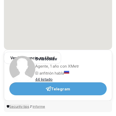
Ver 55 anuncio en Ubud
Sviatoslav
Agente, 1 año con XMetr
El anfitrión habla
44 listado
Telegram
Security tips
Informe
🛡
🚩