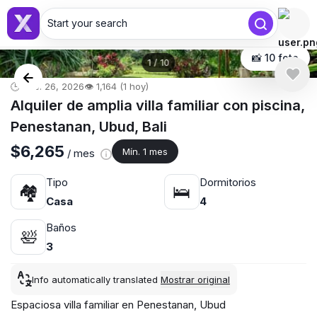
Start your search
📸 10 foto
1
/
10
🕒 ene. 26, 2026
👁️ 1,164 (1 hoy)
Alquiler de amplia villa familiar con piscina,
Penestanan, Ubud, Bali
$6,265
Mín. 1 mes
/ mes
Tipo
Dormitorios
🏘
🛌
Casa
4
Baños
🛀
3
Info automatically translated
Mostrar original
Espaciosa villa familiar en Penestanan, Ubud