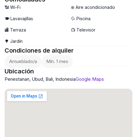
• Rodeada de arrozales y senderos
📶 Wi-Fi
❄️ Aire acondicionado
• A 10 minutos del centro de Ubud
🍽️ Lavavajillas
💦 Piscina
🏬 Terraza
📺 Televisor
🌳 Jardín
Condiciones de alquiler
Amueblado/a
Mín. 1 mes
Ubicación
Penestanan, Ubud, Bali, Indonesia
Google Maps