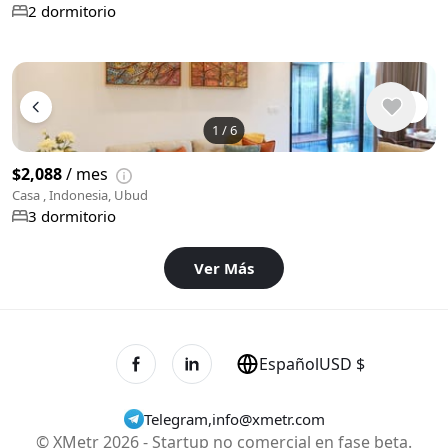
2 dormitorio
1
/
6
$2,088
/ mes
Casa , Indonesia, Ubud
3 dormitorio
Ver Más
Español
USD $
Telegram
,
info@xmetr.com
© XMetr 2026 - Startup no comercial en fase beta.