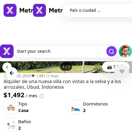
País o ciudad ...
Start your search
1
/
7
📸 7 foto
🕒 oct. 05, 2025
👁️ 1,891 (1 hoy)
Alquiler de una nueva villa con vistas a la selva y a los
arrozales, Ubud, Indonesia
$1,492
/ mes
Tipo
Dormitorios
🏘
🛌
Casa
2
Baños
🛀
2