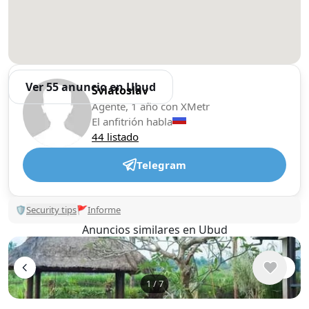
Ver 55 anuncio en Ubud
Sviatoslav
Agente, 1 año con XMetr
El anfitrión habla
44 listado
Telegram
🛡
Security tips
🚩
Informe
Anuncios similares en Ubud
1
/
7