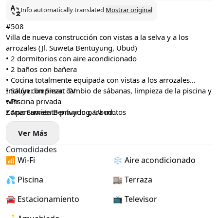
Info automatically translated
Mostrar original
#508
Villa de nueva construcción con vistas a la selva y a los
arrozales (Jl. Suweta Bentuyung, Ubud)
• 2 dormitorios con aire acondicionado
• 2 baños con bañera
• Cocina totalmente equipada con vistas a los arrozales
• Salón con Smart TV
Incluye: limpieza, cambio de sábanas, limpieza de la piscina y
• Piscina privada
wifi
• Aparcamiento privado para motos
Zona: Suweta Bentuyung, Ubud
• Armarios, tocadores y wifi de 200 Mbps
Precio: 25 millones de IDR al mes
Ver Más
• Limpieza y cambio de sábanas gratuitos dos veces por
semana
Comodidades
• A 10 minutos del centro de Ubud (Palacio de Ubud)
📶 Wi-Fi
❄️ Aire acondicionado
• A 5 minutos de la Pirámide de Chi
• A 7 minutos del Parque Ubud
💦 Piscina
🏬 Terraza
• A 1 minuto de la Escuela de Sanación Unificada
🚘 Estacionamiento
📺 Televisor