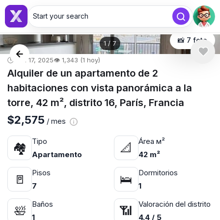
Start your search
📸 7 foto
1
/
7
🕒 dic. 17, 2025
👁️ 1,343 (1 hoy)
Alquiler de un apartamento de 2
habitaciones con vista panorámica a la
torre, 42 m², distrito 16, París, Francia
$2,575
/ mes
Tipo
Área м²
🏘
📐
Apartamento
42 m²
Pisos
Dormitorios
🚪
🛌
7
1
Baños
Valoración del distrito
🛀
📶
1
4.4 / 5