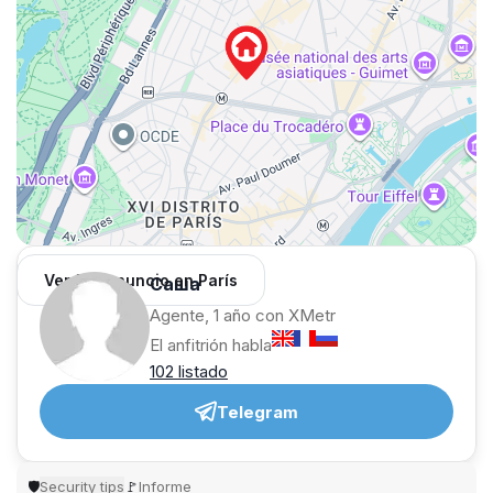
Ver 133 anuncio en París
Саша
Agente, 1 año con XMetr
El anfitrión habla
102 listado
Telegram
Security tips
Informe
🛡
🚩