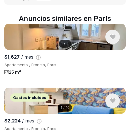
Anuncios similares en París
1
/
4
$1,627
/ mes
Apartamento , Francia, París
25 m²
Gastos incluidos
1
/
10
$2,224
/ mes
Apartamento , Francia, París