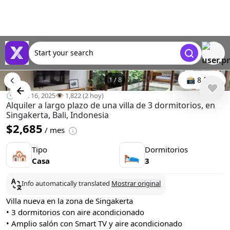
Start your search
1
/
8
📸 8 foto
🕒 ago. 16, 2025
👁️ 1,822 (2 hoy)
Alquiler a largo plazo de una villa de 3 dormitorios, en
Singakerta, Bali, Indonesia
$2,685
/ mes
Tipo
Dormitorios
🏘
🛌
Casa
3
Info automatically translated
Mostrar original
Villa nueva en la zona de Singakerta
• 3 dormitorios con aire acondicionado
• Amplio salón con Smart TV y aire acondicionado