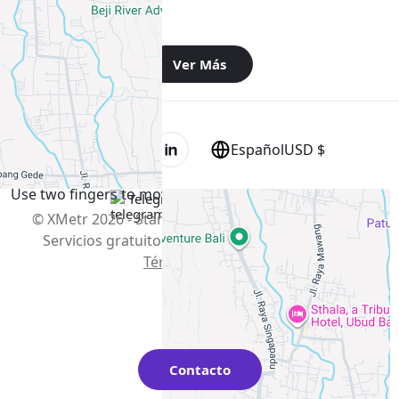
2 dormitorio
Ver Más
Español
USD $
+
−
Use two fingers to move the map
Telegram
,
info@xmetr.com
© XMetr 2026 - Startup no comercial en fase beta.
Servicios gratuitos. |
Política de Privacidad
|
Términos de uso
Contacto