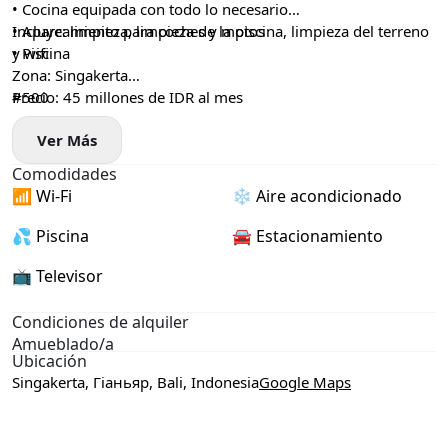
• Cocina equipada con todo lo necesario
• Aparcamiento para coches y motos
Incluye: limpieza, limpieza de la piscina, limpieza del terreno
• Piscina
y wifi
Zona: Singakerta
Precio: 45 millones de IDR al mes
#500
Ver Más
Comodidades
📶 Wi-Fi
❄️ Aire acondicionado
💦 Piscina
🚘 Estacionamiento
📺 Televisor
Condiciones de alquiler
Amueblado/a
Ubicación
Singakerta, Гіаньяр, Bali, Indonesia
Google Maps