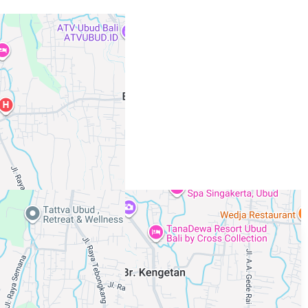
Ver 55 anuncio en Ubud
Sviatoslav
Agente, 1 año con XMetr
El anfitrión habla
44 listado