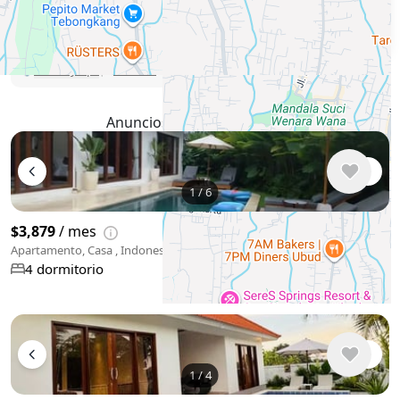
Telegram
🛡
Security tips
🚩
Informe
Anuncios similares en Ubud
1
/
6
$3,879
/ mes
Apartamento, Casa , Indonesia, Ubud
4 dormitorio
1
/
4