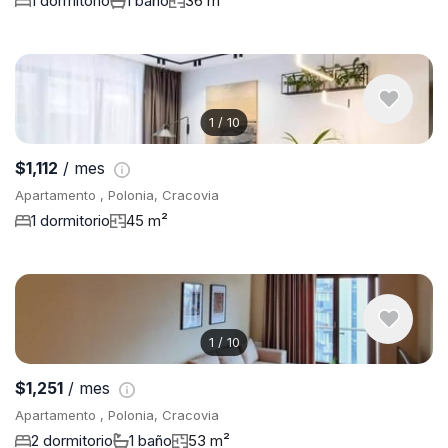
1 dormitorio
1 baño
36 m²
1
/
10
$1,112
/ mes
Apartamento , Polonia, Cracovia
1 dormitorio
45 m²
1
/
10
$1,251
/ mes
Apartamento , Polonia, Cracovia
2 dormitorio
1 baño
53 m²