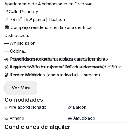
Apartamento de 4 habitaciones en Cracovia
📍Calle Prandoty
📐 78 m² | 5.ª planta | 1 balcón
🏙 Complejo residencial en la zona céntrica
Distribución:
— Amplio salón
— Cocina
— Primer dormitorio (cama doble + armario)
🚗 Posibilidad de alquilar una plaza de aparcamiento
— Segundo dormitorio (cama individual + armario)
💰 Alquiler: 5500 zł + gastos: 1000 zł + electricidad ~150 zł
— Tercer dormitorio (cama individual + armario)
🔐 Fianza: 5500 zł
— Vestidor
Ver Más
— Baño
Comodidades
❄️ Aire acondicionado
🌿 Balcón
👕 Armario
🛋️ Amueblado
Condiciones de alquiler