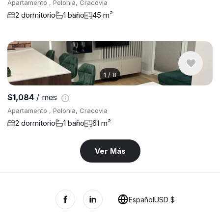
Apartamento , Polonia, Cracovia
2 dormitorio
1 baño
45 m²
1
/
8
$1,084
/ mes
Apartamento , Polonia, Cracovia
2 dormitorio
1 baño
61 m²
Ver Más
Español
USD $