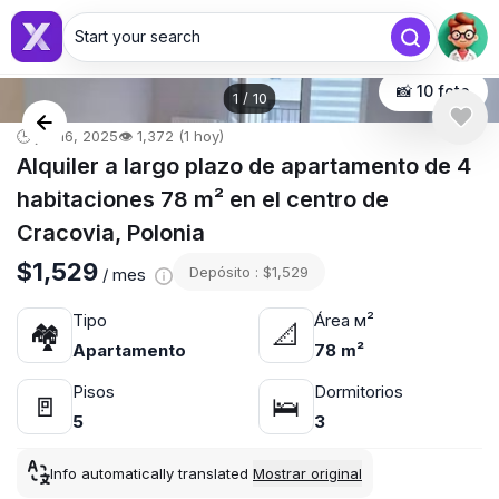
Start your search
📸 10 foto
1
/
10
🕒 jul. 16, 2025
👁️ 1,372 (1 hoy)
Alquiler a largo plazo de apartamento de 4
habitaciones 78 m² en el centro de
Cracovia, Polonia
$1,529
Depósito : $1,529
/ mes
Tipo
Área м²
🏘
📐
Apartamento
78 m²
Pisos
Dormitorios
🚪
🛌
5
3
Info automatically translated
Mostrar original