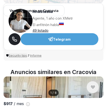
Ver 351 anuncio en Cracovia
Anastasiia
Agente, 1 año con XMetr
El anfitrión habla
49 listado
Telegram
Security tips
Informe
🛡
🚩
Anuncios similares en Cracovia
1
/
8
$917
/ mes