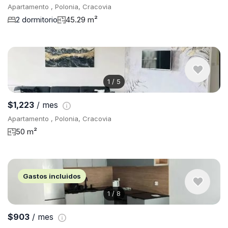
Apartamento , Polonia, Cracovia
2 dormitorio
45.29 m²
1
/
5
$1,223
/ mes
Apartamento , Polonia, Cracovia
50 m²
Gastos incluidos
1
/
8
$903
/ mes