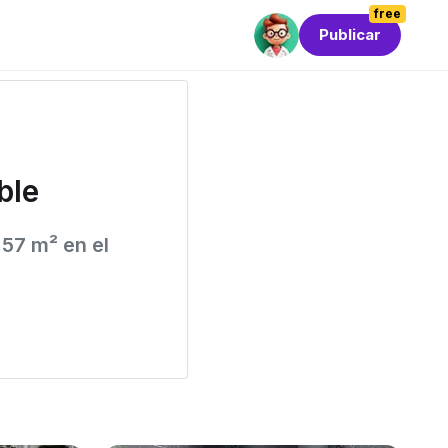
free
Publicar
ble
 57 m² en el