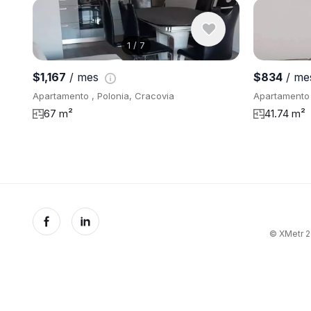
1
/
7
$1,167
/ mes
$834
/ m
Apartamento , Polonia, Cracovia
Apartamento 
67 m²
41.74 m²
© XMetr 20