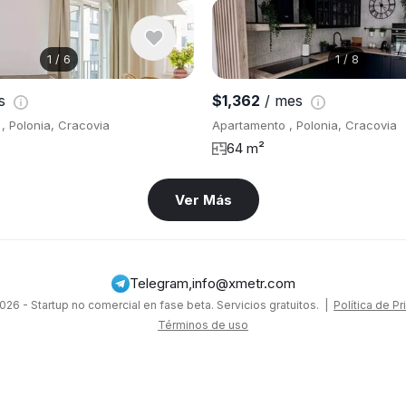
1
/
6
1
/
8
es
$1,362
/ mes
, Polonia, Cracovia
Apartamento , Polonia, Cracovia
64 m²
Ver Más
Telegram
,
info@xmetr.com
26 - Startup no comercial en fase beta. Servicios gratuitos. |
Política de P
Términos de uso