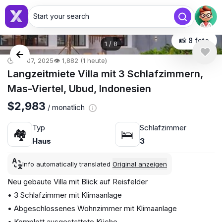
Start your search
📸 8 foto
1
/
8
🕒 Jul 07, 2025
👁️ 1,882 (1 heute)
Langzeitmiete Villa mit 3 Schlafzimmern,
Mas-Viertel, Ubud, Indonesien
$2,983
/ monatlich
Typ
Schlafzimmer
🏘
🛌
Haus
3
Info automatically translated
Original anzeigen
Neu gebaute Villa mit Blick auf Reisfelder
• 3 Schlafzimmer mit Klimaanlage
• Abgeschlossenes Wohnzimmer mit Klimaanlage
• Komplett ausgestattete Küche