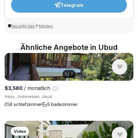
Telegram
Security tips
Melden
🛡
🚩
Ähnliche Angebote in Ubud
1
/
7
$3,580
/ monatlich
Haus , Indonesien, Ubud
4 schlafzimmer
5 badezimmer
Video