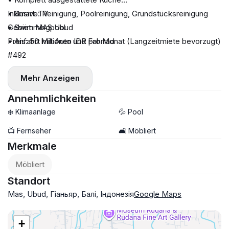
• Smart-TV
Inklusive: Reinigung, Poolreinigung, Grundstücksreinigung
• Swimmingpool
Gebiet: MAS Ubud
• Anfahrt mit Auto und Fahrrad
Preis: 50 Millionen IDR pro Monat (Langzeitmiete bevorzugt)
#492
Mehr Anzeigen
Annehmlichkeiten
❄️ Klimaanlage
💦 Pool
📺 Fernseher
🛋️ Möbliert
Merkmale
Möbliert
Standort
Mas, Ubud, Гіаньяр, Балі, Індонезія
Google Maps
+