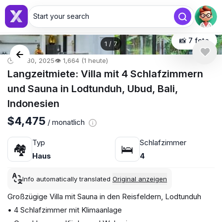
Start your search
📸 7 foto
1
/
7
🕒 Jul 30, 2025
👁️ 1,664 (1 heute)
Langzeitmiete: Villa mit 4 Schlafzimmern
und Sauna in Lodtunduh, Ubud, Bali,
Indonesien
$4,475
/ monatlich
Typ
Schlafzimmer
🏘
🛌
Haus
4
Info automatically translated
Original anzeigen
Großzügige Villa mit Sauna in den Reisfeldern, Lodtunduh
• 4 Schlafzimmer mit Klimaanlage