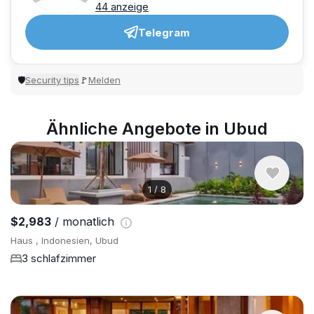
44 anzeige
Telegram
Security tips
Melden
🛡
🚩
Ähnliche Angebote in Ubud
1
/
8
$2,983
/ monatlich
Haus , Indonesien, Ubud
3 schlafzimmer