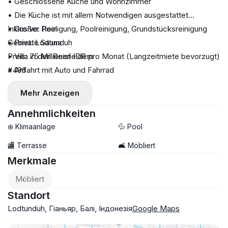
• Geschlossene Küche und Wohnzimmer
• Die Küche ist mit allem Notwendigen ausgestattet
• Großer Pool
Inklusive: Reinigung, Poolreinigung, Grundstücksreinigung
• Private Sauna
Gebiet: Lodtunduh
• Villa in den Reisfeldern
Preis: 75 Millionen IDR pro Monat (Langzeitmiete bevorzugt)
• Anfahrt mit Auto und Fahrrad
#496
Mehr Anzeigen
Annehmlichkeiten
❄️ Klimaanlage
💦 Pool
🏬 Terrasse
🛋️ Möbliert
Merkmale
Möbliert
Standort
Lodtunduh, Гіаньяр, Балі, Індонезія
Google Maps