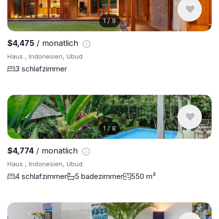
1
/
9
$4,475
/ monatlich
Haus , Indonesien, Ubud
3 schlafzimmer
1
/
8
$4,774
/ monatlich
Haus , Indonesien, Ubud
4 schlafzimmer
5 badezimmer
550 m²