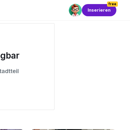
free
Inserieren
ügbar
adtteil