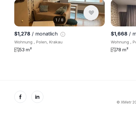
1
/
8
$1,278
/ monatlich
$1,668
/ m
Wohnung , Polen, Krakau
Wohnung , Po
53 m²
78 m²
© XMetr 20