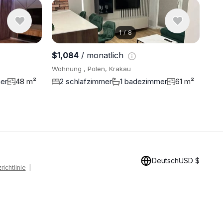
1
/
8
8 Fotos an
$1,084
/ monatlich
Wohnung , Polen, Krakau
er
48 m²
2 schlafzimmer
1 badezimmer
61 m²
Deutsch
USD $
ichtlinie
|