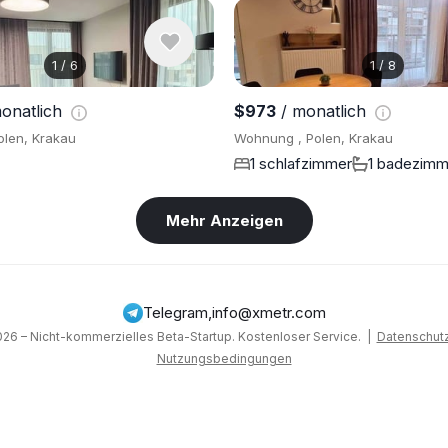
1
/
6
1
/
8
onatlich
$973
/ monatlich
len, Krakau
Wohnung , Polen, Krakau
1 schlafzimmer
1 badezimm
Mehr Anzeigen
Telegram
,
info@xmetr.com
26 – Nicht-kommerzielles Beta-Startup. Kostenloser Service. |
Datenschutzr
Nutzungsbedingungen