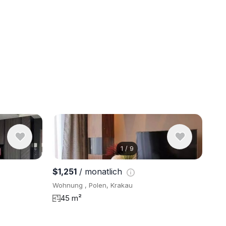
1
/
9
9 Fotos an
$1,251
/ monatlich
Wohnung , Polen, Krakau
45 m²