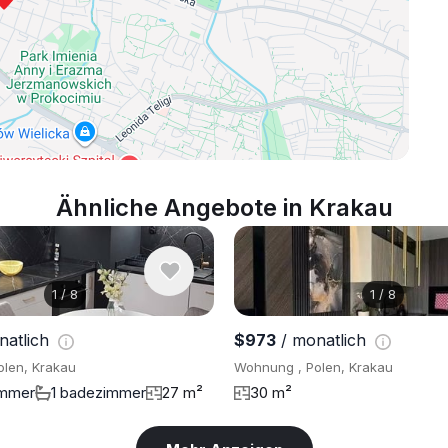
Ähnliche Angebote in Krakau
1
/
8
1
/
8
natlich
$973
/ monatlich
len, Krakau
Wohnung , Polen, Krakau
immer
1 badezimmer
27 m²
30 m²