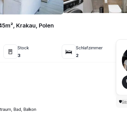
45m², Krakau, Polen
Stock
Schlafzimmer
🚪
🛌
3
2
Sec
🛡
traum, Bad, Balkon