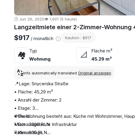
🕒 Jun 26, 2025
👁️ 1,601 (5 heute)
Langzeitmiete einer 2-Zimmer-Wohnung 
$917
Kaution : $917
/ monatlich
Typ
Fläche m²
🏘
📐
Wohnung
45.29 m²
Info automatically translated
Original anzeigen
📍Lage: Snycerska Straße
▪️ Fläche: 45,29 m²
▪️ Anzahl der Zimmer: 2
▪️ Etage: 3
▪️ Die Wohnung besteht aus: Küche mit Wohnzimmer, Haup
💸Preis:
▪️ Gut ausgebaute Infrastruktur
Miete: 3300 PLN
▪️ Klimaanlage
Raten: 600 PLN