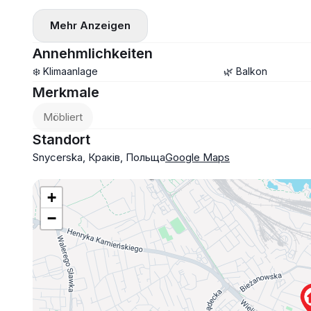
▪️ Alles für ein komfortables Leben vorhanden
Strom nach Verbrauch
Mehr Anzeigen
▪️ Ein Parkplatz kann angemietet werden
Kaucia: 3300 PLN
Annehmlichkeiten
❄️ Klimaanlage
🌿 Balkon
Merkmale
Möbliert
Standort
Snycerska, Краків, Польща
Google Maps
+
−