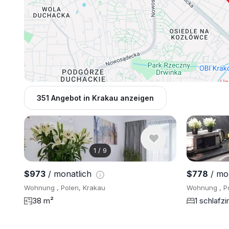
351 Angebot in Krakau anzeigen
1
/
9
$973
/ monatlich
$778
/ mo
Wohnung , Polen, Krakau
Wohnung , Po
38 m²
1 schlafz