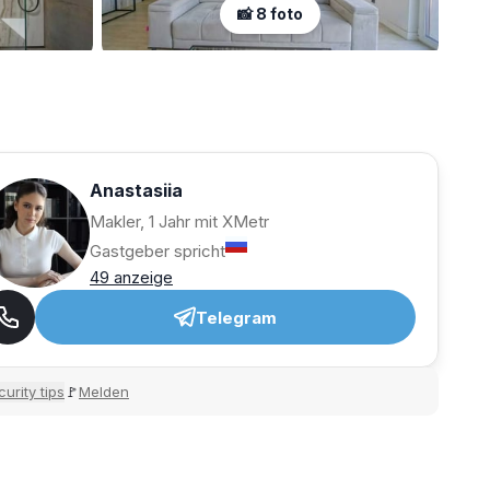
📸 8 foto
Anastasiia
Makler, 1 Jahr mit XMetr
Gastgeber spricht
49 anzeige
Telegram
urity tips
Melden
🚩