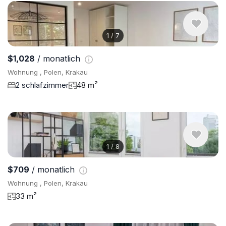
1
/
7
$1,028
/ monatlich
Wohnung , Polen, Krakau
2 schlafzimmer
48 m²
1
/
8
$709
/ monatlich
Wohnung , Polen, Krakau
33 m²