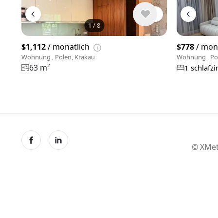
1
/
8
$1,112
/ monatlich
$778
/ mon
Wohnung , Polen, Krakau
Wohnung , Po
63 m²
1 schlafz
© XMet