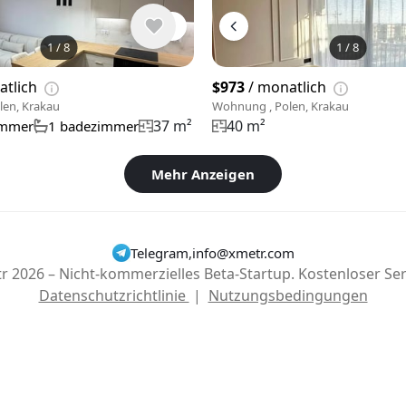
1
/
8
1
/
8
atlich
$973
/ monatlich
len, Krakau
Wohnung , Polen, Krakau
37 m²
40 m²
immer
1 badezimmer
Mehr Anzeigen
Telegram
,
info@xmetr.com
r 2026 – Nicht-kommerzielles Beta-Startup. Kostenloser Ser
Datenschutzrichtlinie
|
Nutzungsbedingungen