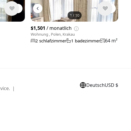
1
/
10
8 Fotos ans
$1,501
/ monatlich
Wohnung , Polen, Krakau
64 m²
2 schlafzimmer
1 badezimmer
Deutsch
USD $
vice. |