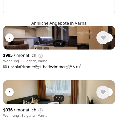
Ähnliche Angebote in Varna
1
/
10
$995
/ monatlich
Wohnung , Bulgarien, Varna
55 m²
1 schlafzimmer
1 badezimmer
1
/
7
$936
/ monatlich
Wohnung , Bulgarien, Varna