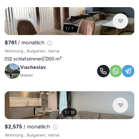
1
/
7
$761
/ monatlich
Wohnung , Bulgarien, Varna
2 schlafzimmer
100 m²
Viacheslav
Makler
1
/
10
$2,575
/ monatlich
Wohnung , Bulgarien, Varna