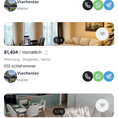
Viacheslav
Makler
1
/
8
$1,404
/ monatlich
Wohnung , Bulgarien, Varna
2 schlafzimmer
Viacheslav
Makler
1
/
10