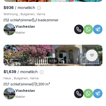
$936
/ monatlich
Wohnung , Bulgarien, Varna
2 schlafzimmer
1 badezimmer
Viacheslav
Makler
1
/
10
$1,639
/ monatlich
Haus , Bulgarien, Varna
7 schlafzimmer
1,200 m²
Viacheslav
Makler