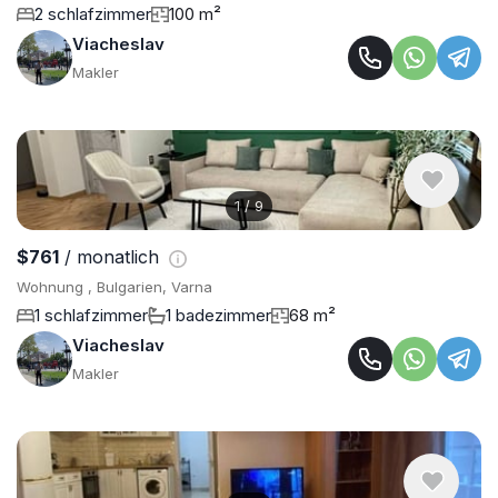
2 schlafzimmer
100 m²
Viacheslav
Makler
1
/
9
$761
/ monatlich
Wohnung , Bulgarien, Varna
1 schlafzimmer
1 badezimmer
68 m²
Viacheslav
Makler