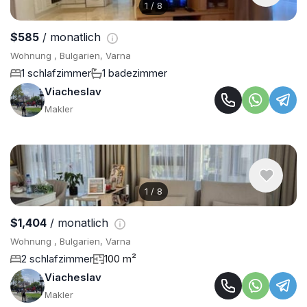
1
/
8
$585
/ monatlich
Wohnung , Bulgarien, Varna
1 schlafzimmer
1 badezimmer
Viacheslav
Makler
1
/
8
$1,404
/ monatlich
Wohnung , Bulgarien, Varna
2 schlafzimmer
100 m²
Viacheslav
Makler