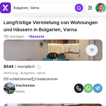
Bulgarien, Varna
Bulgarien, Varna
Langfristige Vermietung von Wohnungen
und Häusern in Bulgarien, Varna
129
anzeigen
↓
1
/
7
$644
/ monatlich
Wohnung , Bulgarien, Varna
1 schlafzimmer
1 badezimmer
Viacheslav
Makler