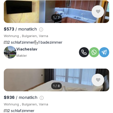
1
/
7
$573
/ monatlich
Wohnung , Bulgarien, Varna
2 schlafzimmer
1 badezimmer
Viacheslav
Makler
1
/
8
$936
/ monatlich
Wohnung , Bulgarien, Varna
2 schlafzimmer