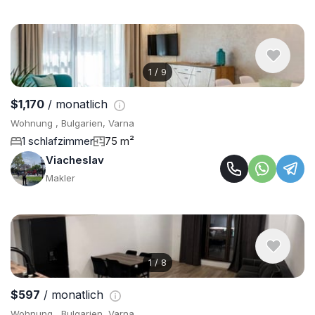
1
/
9
$1,170
/ monatlich
Wohnung , Bulgarien, Varna
1 schlafzimmer
75 m²
Viacheslav
Makler
1
/
8
$597
/ monatlich
Wohnung , Bulgarien, Varna