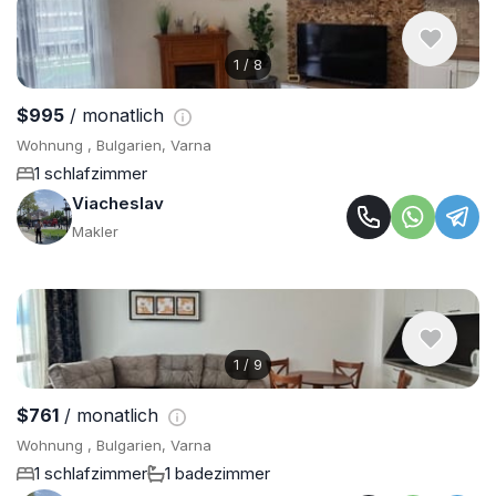
1
/
8
$995
/ monatlich
Wohnung , Bulgarien, Varna
1 schlafzimmer
Viacheslav
Makler
1
/
9
$761
/ monatlich
Wohnung , Bulgarien, Varna
1 schlafzimmer
1 badezimmer