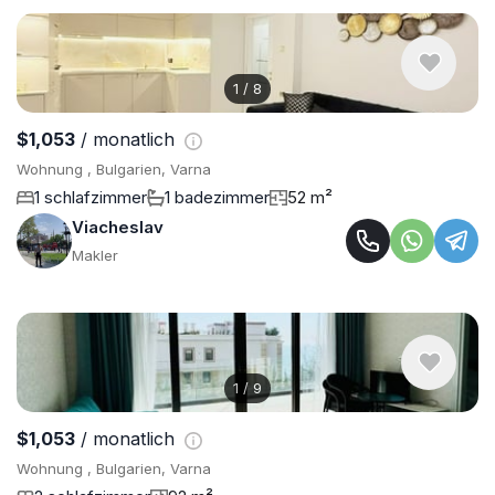
1
/
8
$1,053
/ monatlich
Wohnung , Bulgarien, Varna
1 schlafzimmer
1 badezimmer
52 m²
Viacheslav
Makler
1
/
9
$1,053
/ monatlich
Wohnung , Bulgarien, Varna