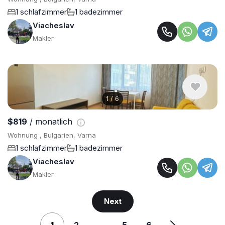
1 schlafzimmer
1 badezimmer
Viacheslav
Makler
1
/
6
$819
/ monatlich
Wohnung , Bulgarien, Varna
1 schlafzimmer
1 badezimmer
Viacheslav
Makler
Next