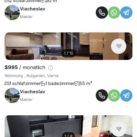
2 schlafzimmer
92 m²
Viacheslav
Makler
1
/
10
$995
/ monatlich
Wohnung , Bulgarien, Varna
1 schlafzimmer
1 badezimmer
55 m²
Viacheslav
Makler
1
/
8