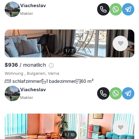
Viacheslav
Makler
1
/
7
$936
/ monatlich
Wohnung , Bulgarien, Varna
1 schlafzimmer
1 badezimmer
60 m²
Viacheslav
Makler
1
/
10