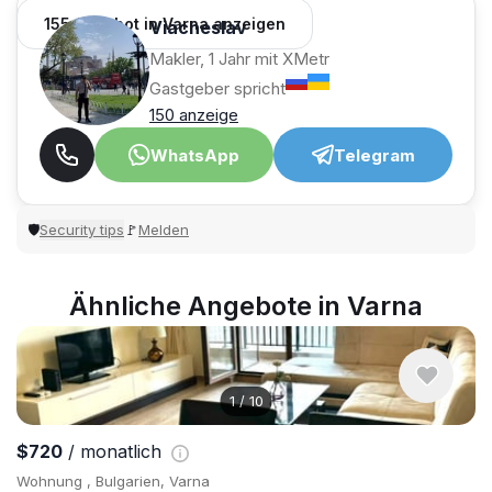
155 Angebot in Varna anzeigen
Viacheslav
Makler, 1 Jahr mit XMetr
Gastgeber spricht
150 anzeige
WhatsApp
Telegram
Security tips
Melden
🛡
🚩
Ähnliche Angebote in Varna
1
/
10
$720
/ monatlich
Wohnung , Bulgarien, Varna