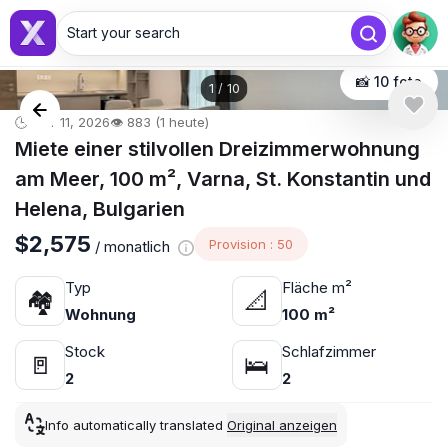
Start your search
📸 10 foto
1
/
10
🕒 Mär 11, 2026
👁️ 883 (1 heute)
Miete einer stilvollen Dreizimmerwohnung
am Meer, 100 m², Varna, St. Konstantin und
Helena, Bulgarien
$2,575
Provision : 50
/ monatlich
Typ
Fläche m²
🏘
📐
Wohnung
100 m²
Stock
Schlafzimmer
🚪
🛌
2
2
Info automatically translated
Original anzeigen