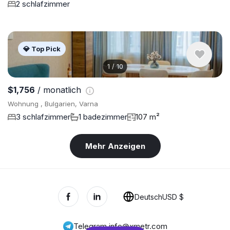
2 schlafzimmer
💎 Top Pick
1
/
10
$1,756
/ monatlich
Wohnung , Bulgarien, Varna
3 schlafzimmer
1 badezimmer
107 m²
Mehr Anzeigen
Deutsch
USD $
Telegram
,
info@xmetr.com