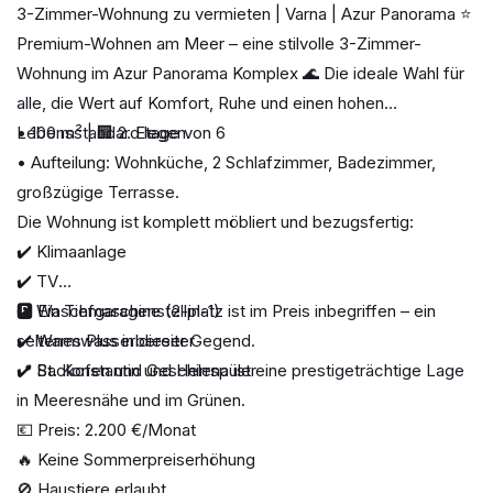
3-Zimmer-Wohnung zu vermieten | Varna | Azur Panorama ⭐️
Premium-Wohnen am Meer – eine stilvolle 3-Zimmer-
Wohnung im Azur Panorama Komplex 🌊 Die ideale Wahl für
alle, die Wert auf Komfort, Ruhe und einen hohen
Lebensstandard legen.
• 100 m² | 🏢 2. Etage von 6
• Aufteilung: Wohnküche, 2 Schlafzimmer, Badezimmer,
großzügige Terrasse.
Die Wohnung ist komplett möbliert und bezugsfertig:
✔️ Klimaanlage
✔️ TV
✔️ Waschmaschine (2-in-1)
🅿️ Ein Tiefgaragenstellplatz ist im Preis inbegriffen – ein
✔️ Warmwasserbereiter
seltenes Plus in dieser Gegend.
✔️ Backofen und Geschirrspüler
📍 St. Konstantin und Helena ist eine prestigeträchtige Lage
in Meeresnähe und im Grünen.
💶 Preis: 2.200 €/Monat
🔥 Keine Sommerpreiserhöhung
🚫 Haustiere erlaubt