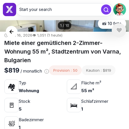
Start your search
📸 10 foto
1
/
10
🕒 Jan 16, 2026
👁️ 1,051 (1 heute)
Miete einer gemütlichen 2-Zimmer-
Wohnung 55 m², Stadtzentrum von Varna,
Bulgarien
$819
Provision : 50
Kaution : $819
/ monatlich
Typ
Fläche m²
🏘
📐
Wohnung
55 m²
Stock
Schlafzimmer
🚪
🛌
5
1
Badezimmer
🛀
1