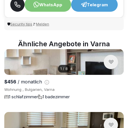
WhatsApp
Telegram
Security tips
Melden
🛡
🚩
Ähnliche Angebote in Varna
1
/
8
$456
/ monatlich
Wohnung , Bulgarien, Varna
1 schlafzimmer
1 badezimmer