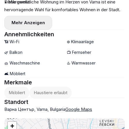
• Mikrowelle
Diese gemütliche Wohnung im Herzen von Varna ist eine
hervorragende Wahl für komfortables Wohnen in der Stadt.
Mehr Anzeigen
Annehmlichkeiten
📶 Wi-Fi
❄️ Klimaanlage
🌿 Balkon
📺 Fernseher
🧺 Waschmaschine
♨️ Warmwasser
🛋️ Möbliert
Merkmale
Möbliert
Haustiere erlaubt
Standort
Варна Център, Varna, Bulgaria
Google Maps
+