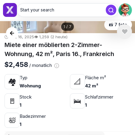
Start your search
📸 7 foto
1
/
7
🕒 Dez 16, 2025
👁️ 1,259 (2 heute)
Miete einer möblierten 2-Zimmer-
Wohnung, 42 m², Paris 16., Frankreich
$2,458
/ monatlich
Typ
Fläche m²
🏘
📐
Wohnung
42 m²
Stock
Schlafzimmer
🚪
🛌
1
1
Badezimmer
🛀
1