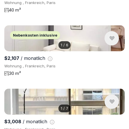
Wohnung , Frankreich, Paris
40 m²
Nebenkosten inklusive
1
/
6
$2,107
/ monatlich
Wohnung , Frankreich, Paris
30 m²
1
/
7
$3,008
/ monatlich