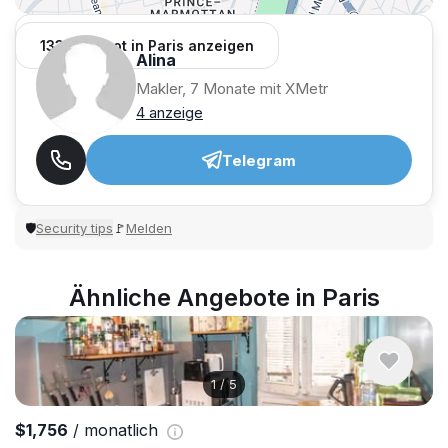
133 Angebot in Paris anzeigen
Alina
Makler, 7 Monate mit XMetr
4 anzeige
Telegram
Security tips
Melden
🛡
🚩
Ähnliche Angebote in Paris
1
/
5
$1,756
/ monatlich