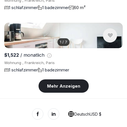
Wohnung , Frankreich, Paris
1 schlafzimmer
1 badezimmer
60 m²
1
/
7
$1,522
/ monatlich
Wohnung , Frankreich, Paris
1 schlafzimmer
1 badezimmer
Mehr Anzeigen
Deutsch
USD $