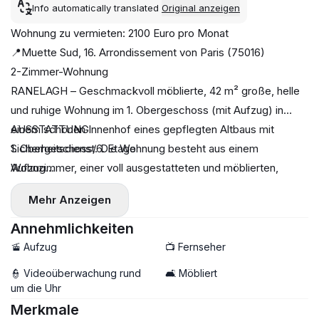
Info automatically translated
Original anzeigen
Wohnung zu vermieten: 2100 Euro pro Monat
📍Muette Sud, 16. Arrondissement von Paris (75016)
2-Zimmer-Wohnung
RANELAGH – Geschmackvoll möblierte, 42 m² große, helle
und ruhige Wohnung im 1. Obergeschoss (mit Aufzug) in
einem schönen Innenhof eines gepflegten Altbaus mit
AUSSTATTUNG
Sicherheitsdienst. Die Wohnung besteht aus einem
1. Obergeschoss/6. Etage
Wohnzimmer, einer voll ausgestatteten und möblierten,
Aufzug
halboffenen Küche, einem Badezimmer und einem separaten
1 separates WC
Mehr Anzeigen
WC. Gegensprechanlage mit digitalem Code. Großer Keller.
Möbliert
1 Schlafzimmer
Annehmlichkeiten
🚡 Aufzug
📺 Fernseher
👮 Videoüberwachung rund
🛋️ Möbliert
um die Uhr
Merkmale