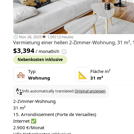
🕒 Nov 26, 2025
👁️ 1,097 (3 heute)
Vermietung einer hellen 2-Zimmer-Wohnung, 31 m², 15
$3,394
/ monatlich
Nebenkosten inklusive
Typ
Fläche m²
🏘
📐
Wohnung
31 m²
Info automatically translated
Original anzeigen
2-Zimmer-Wohnung
31 m²
15. Arrondissement (Porte de Versailles)
Internet ✅
2.900 €/Monat