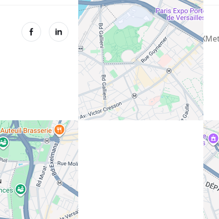
© XMet