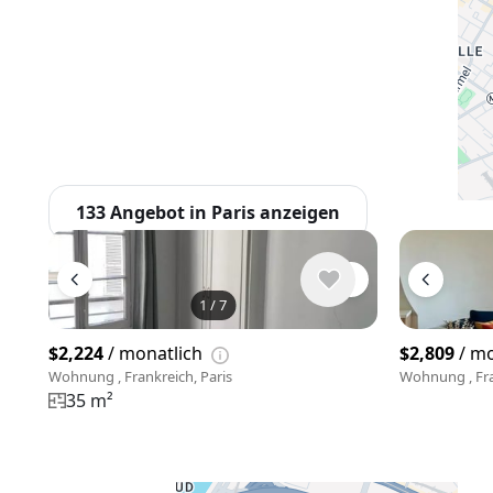
133 Angebot in Paris anzeigen
1
/
7
$2,224
/ monatlich
$2,809
/ mo
Wohnung , Frankreich, Paris
Wohnung , Fra
35 m²