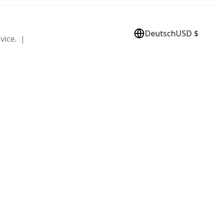
Deutsch
USD $
vice. |