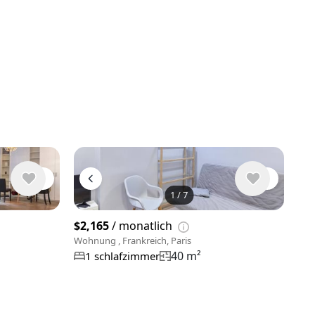
1
/
7
7 Fotos ans
$2,165
/ monatlich
Wohnung , Frankreich, Paris
40 m²
1 schlafzimmer