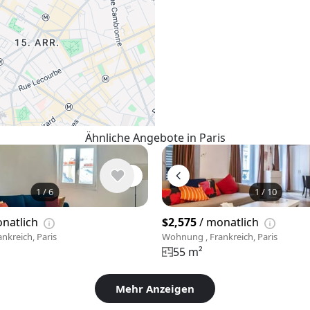
Ähnliche Angebote in Paris
1
/
6
1
/
10
natlich
$2,575
/ monatlich
nkreich, Paris
Wohnung , Frankreich, Paris
55 m²
Mehr Anzeigen