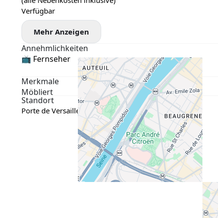
(alle Nebenkosten inklusive)
Verfügbar
Mehr Anzeigen
Annehmlichkeiten
📺 Fernseher
Merkmale
Möbliert
Standort
Porte de Versailles, Париж, Франція
Google Maps