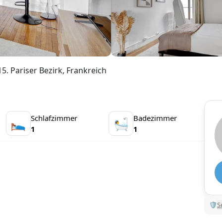
. Pariser Bezirk, Frankreich
Schlafzimmer
Badezimmer
🛌
🛀
1
1
🛡
S