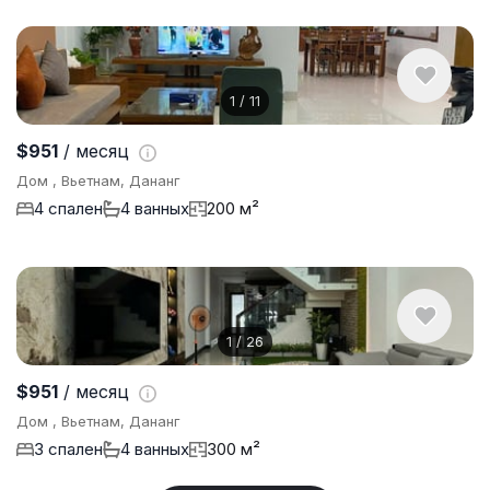
1
/
11
$951
/ месяц
Дом , Вьетнам, Дананг
4 спален
4 ванных
200 м²
1
/
26
$951
/ месяц
Дом , Вьетнам, Дананг
3 спален
4 ванных
300 м²