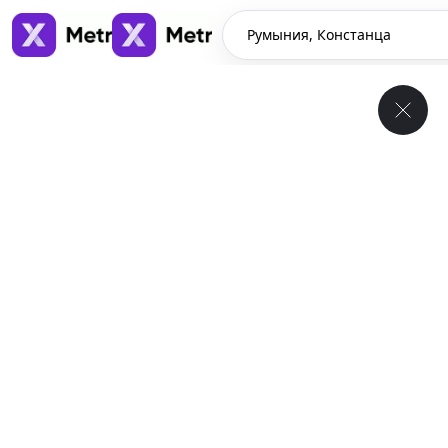
Румыния, Констанца
Румыния, Констанца
Долгосрочная аренда квартир и домов в Румыния,
Констанца
396
обьявлений
↓
Комун. включены
1
/
10
$585
/ месяц
Квартира , Румыния, Констанца
55 м²
1 спален
1 ванных